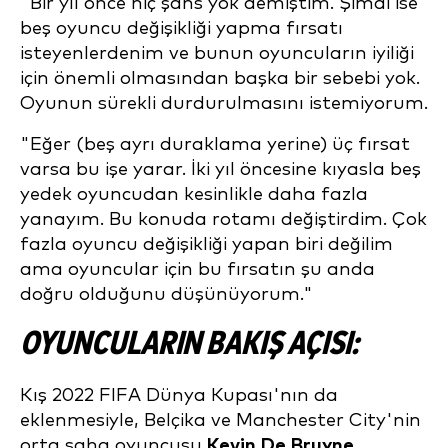
"Bir yıl önce hiç şans yok demiştim. Şimdi ise
beş oyuncu değişikliği yapma fırsatı
isteyenlerdenim ve bunun oyuncuların iyiliği
için önemli olmasından başka bir sebebi yok.
Oyunun sürekli durdurulmasını istemiyorum.
"Eğer (beş ayrı duraklama yerine) üç fırsat
varsa bu işe yarar. İki yıl öncesine kıyasla beş
yedek oyuncudan kesinlikle daha fazla
yanayım. Bu konuda rotamı değiştirdim. Çok
fazla oyuncu değişikliği yapan biri değilim
ama oyuncular için bu fırsatın şu anda
doğru olduğunu düşünüyorum."
OYUNCULARIN BAKIŞ AÇISI:
Kış 2022 FIFA Dünya Kupası'nın da
eklenmesiyle, Belçika ve Manchester City'nin
orta saha oyuncusu
Kevin De Bruyne