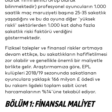
olarak Yirmi Birinci Grup olarak
bilinmektedir) profesyonel oyuncuların 1.000
saatlik maç maruziyeti başına 25-35 sakatlık
yaşadığını ve bu da oyuna diğer 'yüksek
riskli' sektörlerden 1.000 kat daha fazla
sakatlık riski faktörü verdiğini
göstermektedir.
Fiziksel talepler ve finansal riskler artmaya
devam ettikçe, bu sakatlıkların hafifletilmesi
zor olabilir ve genellikle önemli bir maliyetle
birlikte gelir. Araştırmamıza göre, EPL
kulüpleri 2018/19 sezonunda sakatlanan
oyunculara yaklaşık 166 milyon £ ödedi ve
bu rakam ligdeki toplam sabit ücret
harcamalarının %14'üne tekabül ediyor.
BÖLÜM 1: FİNANSAL MALİYET