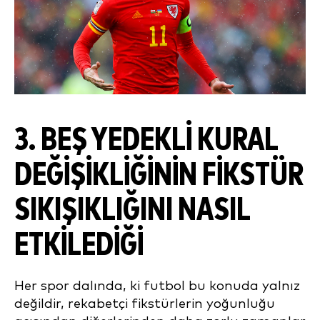
3. BEŞ YEDEKLI KURAL
DEĞIŞIKLIĞININ FIKSTÜR
SIKIŞIKLIĞINI NASIL
ETKILEDIĞI
Her spor dalında, ki futbol bu konuda yalnız
değildir, rekabetçi fikstürlerin yoğunluğu