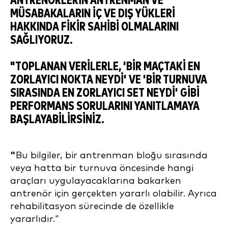
ANTRENÖRLERIN ANTRENMAN VE
MÜSABAKALARIN IÇ VE DIŞ YÜKLERI
HAKKINDA FIKIR SAHIBI OLMALARINI
SAĞLIYORUZ.
"TOPLANAN VERILERLE, 'BIR MAÇTAKI EN
ZORLAYICI NOKTA NEYDI' VE 'BIR TURNUVA
SIRASINDA EN ZORLAYICI SET NEYDI' GIBI
PERFORMANS SORULARINI YANITLAMAYA
BAŞLAYABILIRSINIZ.
"
Bu bilgiler, bir antrenman bloğu sırasında
veya hatta bir turnuva öncesinde hangi
araçları uygulayacaklarına bakarken
antrenör için gerçekten yararlı olabilir. Ayrıca
rehabilitasyon sürecinde de özellikle
yararlıdır."