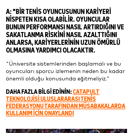
A:
"
BIR TENIS OYUNCUSUNUN KARIYERI
NISPETEN KISA OLABILIR. OYUNCULAR
BUNUN PERFORMANSI NASIL ARTIRDIĞINI VE
SAKATLANMA RISKINI NASIL AZALTTIĞINI
ANLARSA, KARIYERLERININ UZUN ÖMÜRLÜ
OLMASINA YARDIMCI OLACAKTIR.
"Üniversite sistemlerinden başlamalı ve bu
oyuncuları sporcu izlemenin neden bu kadar
önemli olduğu konusunda eğitmeliyiz."
DAHA FAZLA BILGI EDININ:
CATAPULT
TEKNOLOJISI ULUSLARARASI TENIS
FEDERASYONU TARAFINDAN MÜSABAKALARDA
KULLANIM IÇIN ONAYLANDI