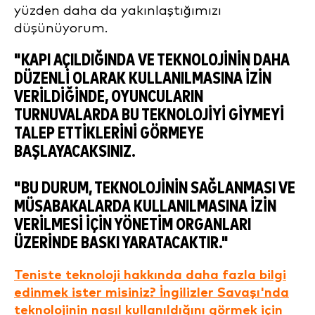
yüzden daha da yakınlaştığımızı
düşünüyorum.
"KAPI AÇILDIĞINDA VE TEKNOLOJININ DAHA
DÜZENLI OLARAK KULLANILMASINA IZIN
VERILDIĞINDE, OYUNCULARIN
TURNUVALARDA BU TEKNOLOJIYI GIYMEYI
TALEP ETTIKLERINI GÖRMEYE
BAŞLAYACAKSINIZ.
"BU DURUM, TEKNOLOJININ SAĞLANMASI VE
MÜSABAKALARDA KULLANILMASINA IZIN
VERILMESI IÇIN YÖNETIM ORGANLARI
ÜZERINDE BASKI YARATACAKTIR."
Teniste teknoloji hakkında daha fazla bilgi
edinmek ister misiniz? İngilizler Savaşı'nda
teknolojinin nasıl kullanıldığını görmek için