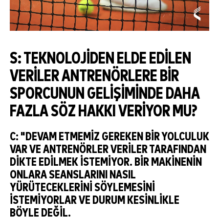
S: TEKNOLOJIDEN ELDE EDILEN
VERILER ANTRENÖRLERE BIR
SPORCUNUN GELIŞIMINDE DAHA
FAZLA SÖZ HAKKI VERIYOR MU?
C: "DEVAM ETMEMIZ GEREKEN BIR YOLCULUK
VAR VE ANTRENÖRLER VERILER TARAFINDAN
DIKTE EDILMEK ISTEMIYOR. BIR MAKINENIN
ONLARA SEANSLARINI NASIL
YÜRÜTECEKLERINI SÖYLEMESINI
ISTEMIYORLAR VE DURUM KESINLIKLE
BÖYLE DEĞIL.