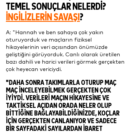
TEMEL SONUÇLAR NELERDI?
İNGILIZLERIN SAVAŞI
?
A: "Hannah ve ben sahaya çok yakın
oturuyorduk ve maçların fiziksel
hikayelerinin veri açısından önümüzde
geliştiğini görüyorduk. Canlı olarak üretilen
bazı dahili ve harici verileri görmek gerçekten
çok heyecan vericiydi.
"DAHA SONRA TAKIMLARLA OTURUP MAÇ
MAÇ INCELEYEBILMEK GERÇEKTEN ÇOK
IYIYDI. VERILERI MAÇIN HIKAYESINE VE
TAKTIKSEL AÇIDAN ORADA NELER OLUP
BITTIĞINE BAĞLAYABILDIĞINIZDE, KOÇLAR
IÇIN GERÇEKTEN CANLANIYOR VE SADECE
BIR SAYFADAKI SAYILARDAN IBARET