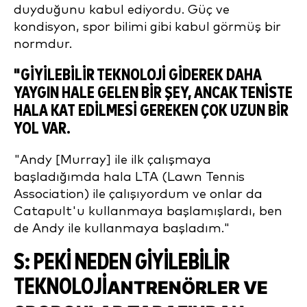
duyduğunu kabul ediyordu. Güç ve
kondisyon, spor bilimi gibi kabul görmüş bir
normdur.
"
GIYILEBILIR TEKNOLOJI GIDEREK DAHA
YAYGIN HALE GELEN BIR ŞEY, ANCAK TENISTE
HALA KAT EDILMESI GEREKEN ÇOK UZUN BIR
YOL VAR.
"Andy [Murray] ile ilk çalışmaya
başladığımda hala LTA (Lawn Tennis
Association) ile çalışıyordum ve onlar da
Catapult'u kullanmaya başlamışlardı, ben
de Andy ile kullanmaya başladım."
S: PEKI NEDEN GIYILEBILIR
TEKNOLOJI
ANTRENÖRLER VE