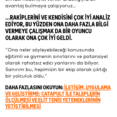
avantaj bulmaya çalışıyoruz...
...RAKIPLERINI VE KENDISINI ÇOK IYI ANALIZ
EDIYOR, BU YÜZDEN ONA DAHA FAZLA BILGI
VERMEYE ÇALIŞMAK DA BIR OYUNCU
OLARAK ONA ÇOK IYI GELDI.
"Ona neler söyleyebileceği konusunda
eğitimli ve giymenin sınırlarını ve potansiyel
olarak rahatsız edici yanlarını da biliyor.
Sanırım bu, hepimizin bir ekip olarak çıktığı
bir yolculuk oldu."
DAHA FAZLASINI OKUYUN:
İLETIŞIM, UYGULAMA
VE GELIŞTIRME: CATAPULT ILE TALEPLERIN
ÖLÇÜLMESI VE ELIT TENIS YETENEKLERININ
YETIŞTIRILMESI