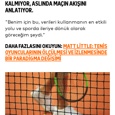
KALMIYOR, ASLINDA MAÇIN AKIŞINI
ANLATIYOR.
"Benim için bu, verileri kullanmanın en etkili
yolu ve sporda ileriye dönük olarak
göreceğim şeydi."
DAHA FAZLASINI OKUYUN:
MATT LITTLE: TENIS
OYUNCULARININ ÖLÇÜLMESI VE IZLENMESINDE
BIR PARADIGMA DEĞIŞIMI