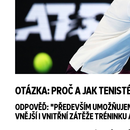
OTÁZKA: PROČ A JAK TENIST
ODPOVĚĎ: "PŘEDEVŠÍM UMOŽŇUJE
VNĚJŠÍ I VNITŘNÍ ZÁTĚŽE TRÉNINKU