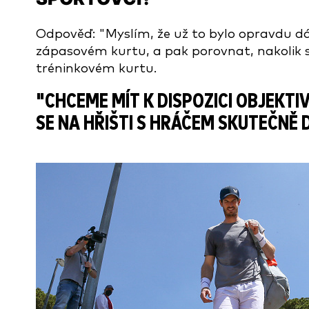
Odpověď: "Myslím, že už to bylo opravdu dáv
zápasovém kurtu, a pak porovnat, nakolik se 
tréninkovém kurtu.
"CHCEME MÍT K DISPOZICI OBJEKTIV
SE NA HŘIŠTI S HRÁČEM SKUTEČNĚ D