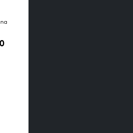
 na
CO