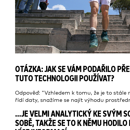
OTÁZKA: JAK SE VÁM PODAŘILO P
TUTO TECHNOLOGII POUŽÍVAT?
Odpověď: "Vzhledem k tomu, že je to stále r
řídí daty, snažíme se najít výhodu prostředn
...JE VELMI ANALYTICKÝ KE SVÝM 
SOBĚ, TAKŽE SE TO K NĚMU HODILO I