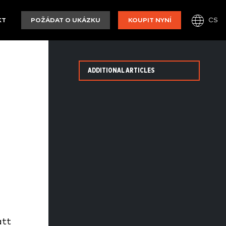
CS
KT
POŽÁDAT O UKÁZKU
KOUPIT NYNÍ
ADDITIONAL ARTICLES
att