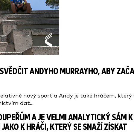
ŘESVĚDČIT ANDYHO MURRAYHO, ABY ZAČ
elativně nový sport a Andy je také hráčem, který 
ictvím dat...
SOUPEŘŮM A JE VELMI ANALYTICKÝ SÁM K
 JAKO K HRÁČI, KTERÝ SE SNAŽÍ ZÍSKAT