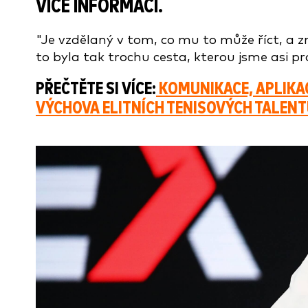
VÍCE INFORMACÍ.
"Je vzdělaný v tom, co mu to může říct, a z
to byla tak trochu cesta, kterou jsme asi pro
PŘEČTĚTE SI VÍCE:
KOMUNIKACE, APLIKAC
VÝCHOVA ELITNÍCH TENISOVÝCH TALENT