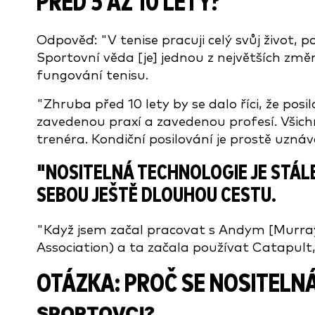
PŘED 5 AŽ 10 LETY?
Odpověď: "V tenise pracuji celý svůj život, p
Sportovní věda [je] jednou z největších změn
fungování tenisu.
"Zhruba před 10 lety by se dalo říci, že pos
zavedenou praxí a zavedenou profesí. Všichn
trenéra. Kondiční posilování je prostě uzná
"
NOSITELNÁ TECHNOLOGIE JE STÁLE
SEBOU JEŠTĚ DLOUHOU CESTU.
"Když jsem začal pracovat s Andym [Murray
Association) a ta začala používat Catapult
OTÁZKA: PROČ SE NOSITELN
SPORTOVCI?