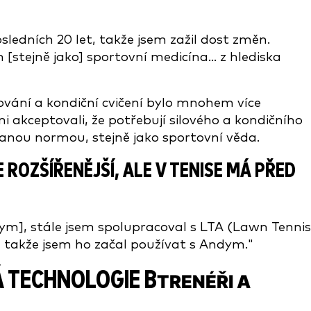
osledních 20 let, takže jsem zažil dost změn.
 [stejně jako] sportovní medicína... z hlediska
ilování a kondiční cvičení bylo mnohem více
i akceptovali, že potřebují silového a kondičního
vanou normou, stejně jako sportovní věda.
 ROZŠÍŘENĚJŠÍ, ALE V TENISE MÁ PŘED
m], stále jsem spolupracoval s LTA (Lawn Tennis
, takže jsem ho začal používat s Andym."
Á TECHNOLOGIE B
TRENÉŘI A