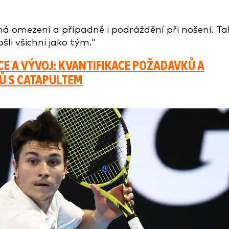
ná omezení a případně i podráždění při nošení. Ta
šli všichni jako tým."
E A VÝVOJ: KVANTIFIKACE POŽADAVKŮ A
Ů S CATAPULTEM