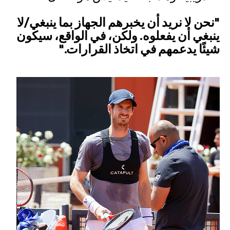
"نحن لا نريد أن يخبرهم الجهاز بما ينبغي/لا
ينبغي أن يفعلوه. ولكن، في الواقع، سيكون
شيئًا يدعمهم في اتخاذ القرارات."