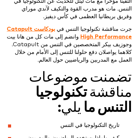
التقينا مؤخراً مع مات ليتل للحديث عن التكنولوجيا في
التنس. مات هو مدرب القوة والتكيف لآندي موراي
وفريق بريطانيا العظمى في كأس ديفيز.
جرت مناقشة تكنولوجيا التنس في
بودكاست Catapult
High Performance
وانضم إلى مات كل من هانا بيت
وجوزيف بيكر المتخصصين في التنس من Catapult.
كلاهما يواصلان دفع حلولنا للتنس إلى الأمام من خلال
العمل مع المدربين والرياضيين حول العالم.
تضمنت موضوعات
مناقشة
تكنولوجيا
التنس ما
يلي:
تاريخ التكنولوجيا في التنس
كيف ولماذا يستخدم الرياضيون والمدربون