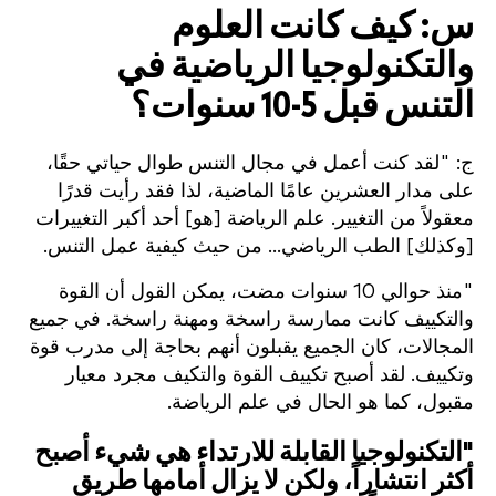
س: كيف كانت العلوم
والتكنولوجيا الرياضية في
التنس قبل 5-10 سنوات؟
ج: "لقد كنت أعمل في مجال التنس طوال حياتي حقًا،
على مدار العشرين عامًا الماضية، لذا فقد رأيت قدرًا
معقولاً من التغيير. علم الرياضة [هو] أحد أكبر التغييرات
[وكذلك] الطب الرياضي... من حيث كيفية عمل التنس.
"منذ حوالي 10 سنوات مضت، يمكن القول أن القوة
والتكييف كانت ممارسة راسخة ومهنة راسخة. في جميع
المجالات، كان الجميع يقبلون أنهم بحاجة إلى مدرب قوة
وتكييف. لقد أصبح تكييف القوة والتكيف مجرد معيار
مقبول، كما هو الحال في علم الرياضة.
"
التكنولوجيا القابلة للارتداء هي شيء أصبح
أكثر انتشاراً، ولكن لا يزال أمامها طريق