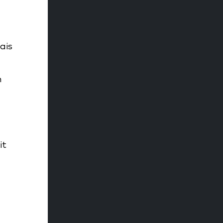
ais
n
it