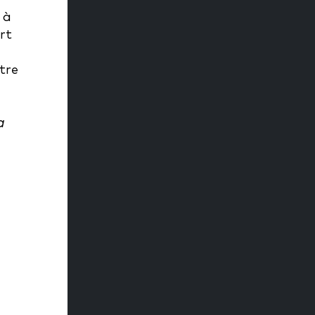
 à
rt
tre
a