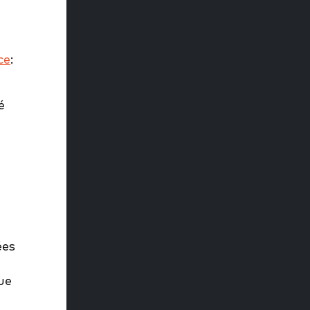
ce
:
é
ées
ue