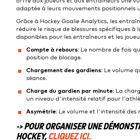
offre aux joueurs et aux entraîneurs une v
adaptée à leurs mouvements positionnels u
Grâce à Hockey Goalie Analytics, les entraî
réduire le risque de blessures spécifiques à
disponibles pour les entraîneurs et les jou
Compte à rebours
: Le nombre de fois q
position de blocage.
Chargement des gardiens
: Le volume q
séance.
Charge du gardien par minute
: La char
un niveau d'intensité relatif pour l'athlè
Asymétrie
: Le volume et l'intensité de
-> POUR ORGANISER UNE DÉMONSTR
HOCKEY,
CLIQUEZ ICI.