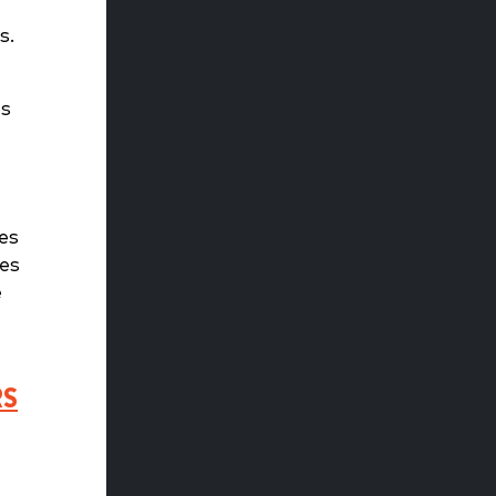
s.
es
es
es
e
RS