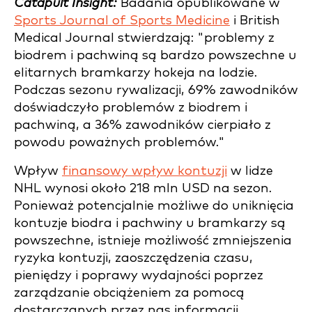
Catapult Insight:
Badania opublikowane w
Sports Journal of Sports Medicine
i British
Medical Journal stwierdzają: "problemy z
biodrem i pachwiną są bardzo powszechne u
elitarnych bramkarzy hokeja na lodzie.
Podczas sezonu rywalizacji, 69% zawodników
doświadczyło problemów z biodrem i
pachwiną, a 36% zawodników cierpiało z
powodu poważnych problemów."
Wpływ
finansowy wpływ kontuzji
w lidze
NHL wynosi około 218 mln USD na sezon.
Ponieważ potencjalnie możliwe do uniknięcia
kontuzje biodra i pachwiny u bramkarzy są
powszechne, istnieje możliwość zmniejszenia
ryzyka kontuzji, zaoszczędzenia czasu,
pieniędzy i poprawy wydajności poprzez
zarządzanie obciążeniem za pomocą
dostarczanych przez nas informacji.