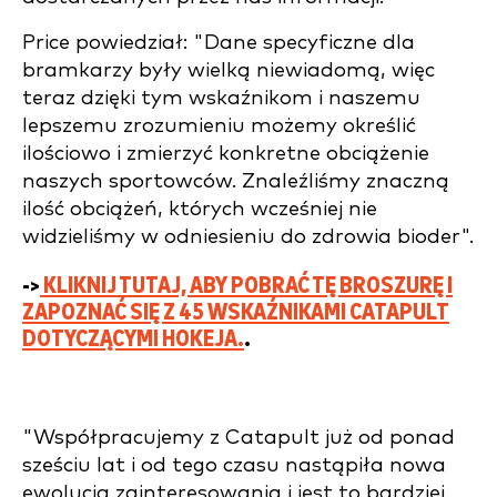
Price powiedział: "Dane specyficzne dla
bramkarzy były wielką niewiadomą, więc
teraz dzięki tym wskaźnikom i naszemu
lepszemu zrozumieniu możemy określić
ilościowo i zmierzyć konkretne obciążenie
naszych sportowców. Znaleźliśmy znaczną
ilość obciążeń, których wcześniej nie
widzieliśmy w odniesieniu do zdrowia bioder".
->
KLIKNIJ TUTAJ, ABY POBRAĆ TĘ BROSZURĘ I
ZAPOZNAĆ SIĘ Z 45 WSKAŹNIKAMI CATAPULT
DOTYCZĄCYMI HOKEJA.
.
"Współpracujemy z Catapult już od ponad
sześciu lat i od tego czasu nastąpiła nowa
ewolucja zainteresowania i jest to bardziej