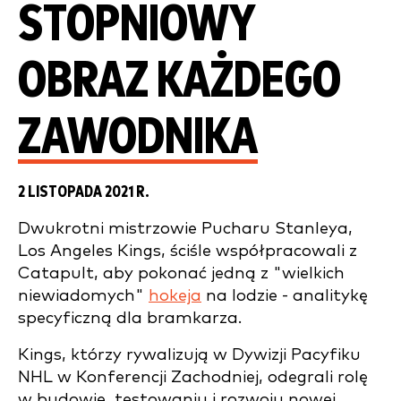
STOPNIOWY
OBRAZ KAŻDEGO
ZAWODNIKA
2 LISTOPADA 2021 R.
Dwukrotni mistrzowie Pucharu Stanleya,
Los Angeles Kings, ściśle współpracowali z
Catapult, aby pokonać jedną z "wielkich
niewiadomych"
hokeja
na lodzie - analitykę
specyficzną dla bramkarza.
Kings, którzy rywalizują w Dywizji Pacyfiku
NHL w Konferencji Zachodniej, odegrali rolę
w budowie, testowaniu i rozwoju nowej