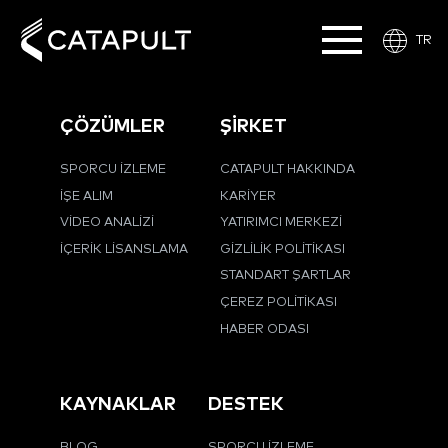
TR
ÇÖZÜMLER
ŞİRKET
SPORCU İZLEME
CATAPULT HAKKINDA
İŞE ALIM
KARIYER
VIDEO ANALIZI
YATIRIMCI MERKEZI
İÇERIK LISANSLAMA
GIZLILIK POLITIKASI
STANDART ŞARTLAR
ÇEREZ POLITIKASI
HABER ODASI
KAYNAKLAR
DESTEK
BLOG
SPORCU İZLEME