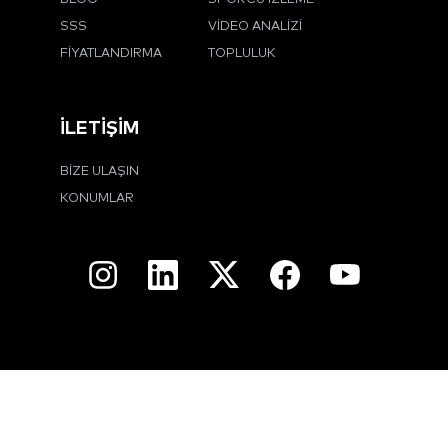
SSS
VIDEO ANALIZI
FIYATLANDIRMA
TOPLULUK
İLETIŞIM
BIZE ULAŞIN
KONUMLAR