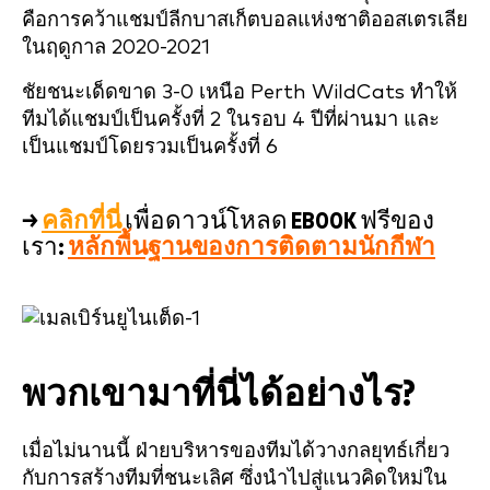
คือการคว้าแชมป์ลีกบาสเก็ตบอลแห่งชาติออสเตรเลีย
ในฤดูกาล 2020-2021
ชัยชนะเด็ดขาด 3-0 เหนือ Perth WildCats ทำให้
ทีมได้แชมป์เป็นครั้งที่ 2 ในรอบ 4 ปีที่ผ่านมา และ
เป็นแชมป์โดยรวมเป็นครั้งที่ 6
→
คลิกที่นี่
เพื่อดาวน์โหลด EBOOK ฟรีของ
เรา:
หลักพื้นฐานของการติดตามนักกีฬา
พวกเขามาที่นี่ได้อย่างไร?
เมื่อไม่นานนี้ ฝ่ายบริหารของทีมได้วางกลยุทธ์เกี่ยว
กับการสร้างทีมที่ชนะเลิศ ซึ่งนำไปสู่แนวคิดใหม่ใน