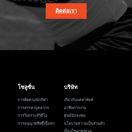
ติดต่อเรา
โซลูชั่น
บริษัท
การติดตามนักกีฬา
เกี่ยวกับแคทาพัลท์
การสรรหาบุคลากร
อาชีพการงาน
การวิเคราะห์วิดีโอ
ศูนย์นักลงทุน
การอนุญาตสิทธิ์เนื้อหา
นโยบายความเป็นส่วนตัว
เงื่อนไขมาตรฐาน