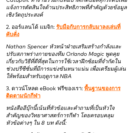
Catapult ทำงานร่วมกับทีมบาสเก็ตบอลทุกระดับเพื่อ
แจ้งการตัดสินใจด้านประสิทธิภาพที่สำคัญด้วยข้อมูล
เชิงวัตถุประสงค์
2. ออร์แลนโด้ แมจิก:
รับมือกับการกลับมาลงเล่นที่
คับคั่ง
Nathan Spencer หัวหน้าฝ่ายเสริมสร้างกำลังและ
ปรับสภาพร่างกายของทีม Orlando Magic พูดคุย
เกี่ยวกับวิธีที่ดีที่สุดในการใช้เวลาฝึกซ้อมที่จำกัดใน
ช่วงปรีซีซั่นที่มีการแข่งขันหนาแน่น เพื่อเตรียมผู้เล่น
ให้พร้อมสำหรับฤดูกาล NBA
3. ดาวน์โหลด eBook ฟรีของเรา:
พื้นฐานของการ
ติดตามนักกีฬา
หนังสืออีบุ๊กนี้เน้นที่หัวข้อและคำถามที่เป็นหัวใจ
สำคัญของวิทยาศาสตร์การกีฬา โดยครอบคลุม
หัวข้อต่างๆ ใน 8 บท ดังนี้: