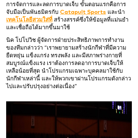
การจัดการและลดการบาดเจ็บ ขั้นตอนแรกคือการ
จับมือเป็นพันธมิตรกับ
Catapult Sports
และนำ
เทคโนโลยีสวมใส่ที่
สร้างสรรค์ซึ่งให้ข้อมูลที่แม่นยำ
และเชื่อถือได้มากขึ้นมาใช้
นิค โปโปวิช ผู้จัดการฝ่ายประสิทธิภาพการทำงาน
ของทีมกล่าวว่า “เราพยายามสร้างนักกีฬาที่มีความ
ยืดหยุ่น แข็งแกร่ง ทรงพลัง และมีสภาพร่างกายที่
สมบูรณ์แข็งแรง เราต้องการลดอาการบาดเจ็บให้
เหลือน้อยที่สุด นำโปรแกรมเฉพาะบุคคลมาใช้กับ
นักกีฬาเหล่านี้ และให้พวกเขาผ่านโปรแกรมดังกล่าว
ไปและปรับปรุงอย่างต่อเนื่อง”