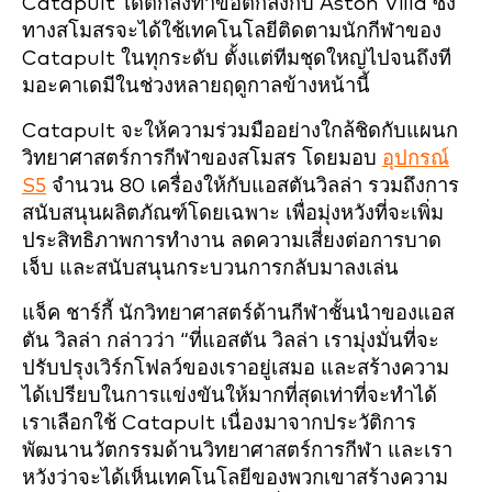
Catapult ได้ตกลงทำข้อตกลงกับ Aston Villa ซึ่ง
ทางสโมสรจะได้ใช้เทคโนโลยีติดตามนักกีฬาของ
Catapult ในทุกระดับ ตั้งแต่ทีมชุดใหญ่ไปจนถึงที
มอะคาเดมีในช่วงหลายฤดูกาลข้างหน้านี้
Catapult จะให้ความร่วมมืออย่างใกล้ชิดกับแผนก
วิทยาศาสตร์การกีฬาของสโมสร โดยมอบ
อุปกรณ์
S5
จำนวน 80 เครื่องให้กับแอสตันวิลล่า รวมถึงการ
สนับสนุนผลิตภัณฑ์โดยเฉพาะ เพื่อมุ่งหวังที่จะเพิ่ม
ประสิทธิภาพการทำงาน ลดความเสี่ยงต่อการบาด
เจ็บ และสนับสนุนกระบวนการกลับมาลงเล่น
แจ็ค ชาร์กี้ นักวิทยาศาสตร์ด้านกีฬาชั้นนำของแอส
ตัน วิลล่า กล่าวว่า “ที่แอสตัน วิลล่า เรามุ่งมั่นที่จะ
ปรับปรุงเวิร์กโฟลว์ของเราอยู่เสมอ และสร้างความ
ได้เปรียบในการแข่งขันให้มากที่สุดเท่าที่จะทำได้
เราเลือกใช้ Catapult เนื่องมาจากประวัติการ
พัฒนานวัตกรรมด้านวิทยาศาสตร์การกีฬา และเรา
หวังว่าจะได้เห็นเทคโนโลยีของพวกเขาสร้างความ