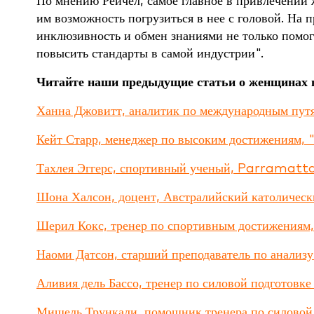
По мнению Рейчел, самое главное в привлечении 
им возможность погрузиться в нее с головой. На 
инклюзивность и обмен знаниями не только помогу
повысить стандарты в самой индустрии".
Читайте наши предыдущие статьи о женщинах в
Ханна Джовитт, аналитик по международным пут
Кейт Старр, менеджер по высоким достижениям,
Тахлея Эггерс, спортивный ученый, Parramatta
Шона Халсон, доцент, Австралийский католическ
Шерил Кокс, тренер по спортивным достижениям
Наоми Датсон, старший преподаватель по анализу
Аливия дель Бассо, тренер по силовой подготов
Мишель Трункали, помощник тренера по силовой 