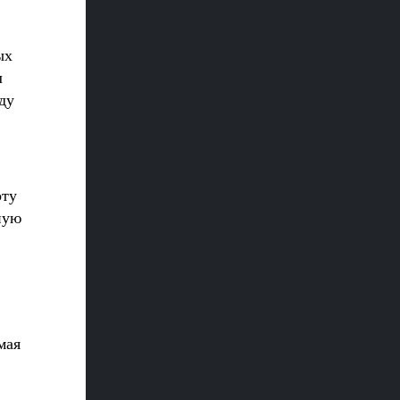
ых
л
ду
оту
ную
мая