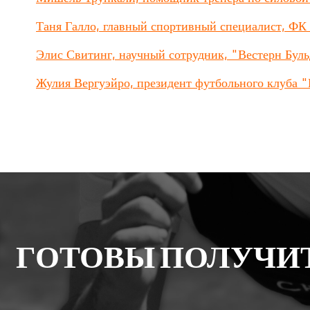
Таня Галло, главный спортивный специалист, Ф
Элис Свитинг, научный сотрудник, "Вестерн Буль
Жулия Вергуэйро, президент футбольного клуба "
ГОТОВЫ ПОЛУЧИ