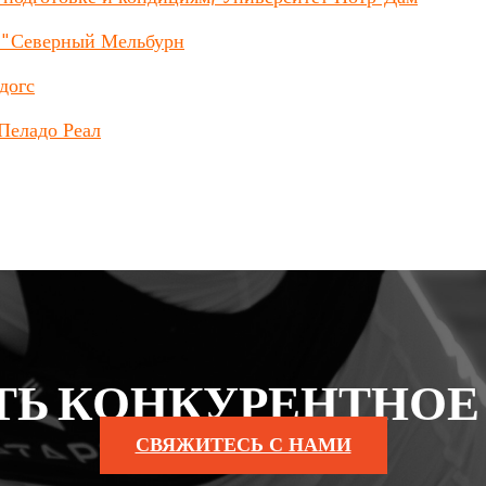
К "Северный Мельбурн
догс
Пеладо Реал
ТЬ КОНКУРЕНТНОЕ
СВЯЖИТЕСЬ С НАМИ