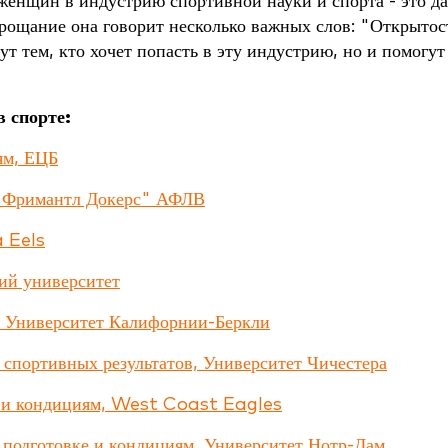
женщин в индустрию спортивной науки и спорта - это да
прощание она говорит несколько важных слов: "Открытос
т тем, кто хочет попасть в эту индустрию, но и помогут
 спорте:
ям, ЕЦБ
 "Фримантл Докерс" АФЛВ
 Eels
ий университет
, Университет Калифорнии-Беркли
 спортивных результатов, Университет Чичестера
ке и кондициям, West Coast Eagles
подготовке и кондициям, Университет Нотр-Дам