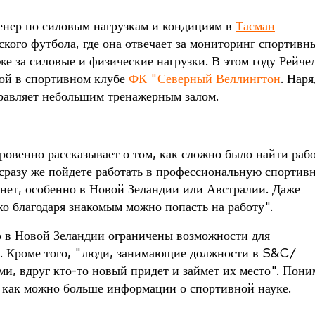
енер по силовым нагрузкам и кондициям в
Тасман
кого футбола, где она отвечает за мониторинг спортивн
е за силовые и физические нагрузки. В этом году Рейче
той в спортивном клубе
ФК "Северный Веллингтон
. Наря
правляет небольшим тренажерным залом.
ровенно рассказывает о том, как сложно было найти раб
вы сразу же пойдете работать в профессиональную спортив
 нет, особенно в Новой Зеландии или Австралии. Даже
ько благодаря знакомым можно попасть на работу".
то в Новой Зеландии ограничены возможности для
ы. Кроме того, "люди, занимающие должности в S&C/
ми, вдруг кто-то новый придет и займет их место". Пони
ая как можно больше информации о спортивной науке.