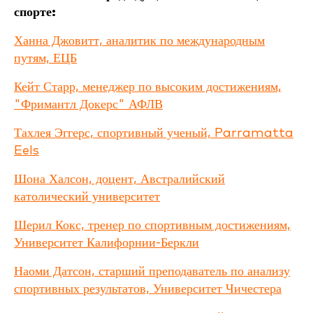
спорте:
Ханна Джовитт, аналитик по международным
путям, ЕЦБ
Кейт Старр, менеджер по высоким достижениям,
"Фримантл Докерс" АФЛВ
Тахлея Эггерс, спортивный ученый, Parramatta
Eels
Шона Халсон, доцент, Австралийский
католический университет
Шерил Кокс, тренер по спортивным достижениям,
Университет Калифорнии-Беркли
Наоми Датсон, старший преподаватель по анализу
спортивных результатов, Университет Чичестера