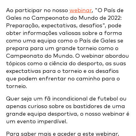
Ao participar no nosso
webinar
, "O País de
Gales no Campeonato do Mundo de 2022:
Preparação, expectativas, desafios", pode
obter informações valiosas sobre a forma
como uma equipa como o País de Gales se
prepara para um grande torneio como o
Campeonato do Mundo. O webinar abordou
tópicos como a ciência do desporto, as suas
expectativas para o torneio e os desafios
que podem enfrentar no caminho para o
torneio.
Quer seja um fã incondicional de futebol ou
apenas curioso sobre os bastidores de uma
grande equipa desportiva, o nosso webinar é
um evento imperdível.
Para saber mais e aceder a este webinar,