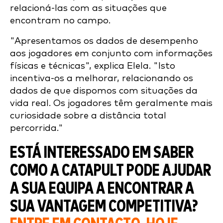
relacioná-las com as situações que
encontram no campo.
"Apresentamos os dados de desempenho
aos jogadores em conjunto com informações
físicas e técnicas", explica Elela. "Isto
incentiva-os a melhorar, relacionando os
dados de que dispomos com situações da
vida real. Os jogadores têm geralmente mais
curiosidade sobre a distância total
percorrida."
ESTÁ INTERESSADO EM SABER
COMO A CATAPULT PODE AJUDAR
A SUA EQUIPA A ENCONTRAR A
SUA VANTAGEM COMPETITIVA?