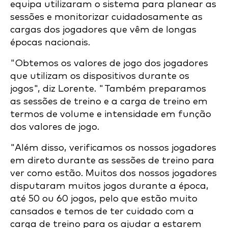
equipa utilizaram o sistema para planear as
sessões e monitorizar cuidadosamente as
cargas dos jogadores que vêm de longas
épocas nacionais.
"Obtemos os valores de jogo dos jogadores
que utilizam os dispositivos durante os
jogos", diz Lorente. "Também preparamos
as sessões de treino e a carga de treino em
termos de volume e intensidade em função
dos valores de jogo.
"Além disso, verificamos os nossos jogadores
em direto durante as sessões de treino para
ver como estão. Muitos dos nossos jogadores
disputaram muitos jogos durante a época,
até 50 ou 60 jogos, pelo que estão muito
cansados e temos de ter cuidado com a
carga de treino para os ajudar a estarem