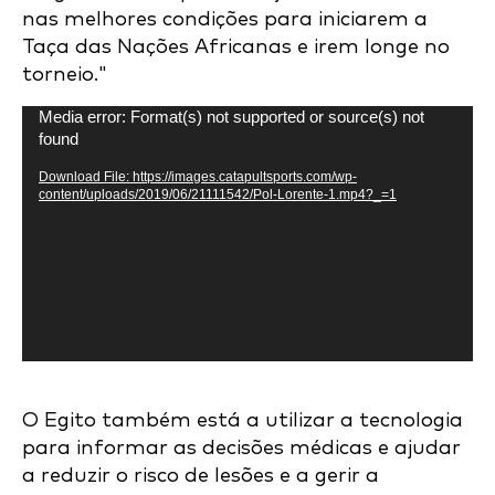
nas melhores condições para iniciarem a
Taça das Nações Africanas e irem longe no
torneio."
Video
Media error: Format(s) not supported or source(s) not
found
Player
Download File: https://images.catapultsports.com/wp-
content/uploads/2019/06/21111542/Pol-Lorente-1.mp4?_=1
O Egito também está a utilizar a tecnologia
para informar as decisões médicas e ajudar
a reduzir o risco de lesões e a gerir a