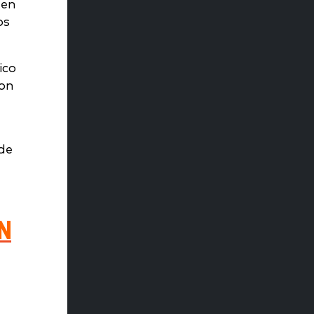
 en
os
ico
con
de
N