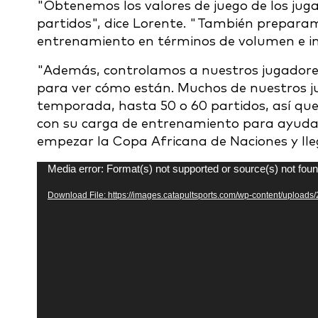
"Obtenemos los valores de juego de los jugad
partidos", dice Lorente. "También preparam
entrenamiento en términos de volumen e int
"Además, controlamos a nuestros jugadores
para ver cómo están. Muchos de nuestros 
temporada, hasta 50 o 60 partidos, así q
con su carga de entrenamiento para ayudarl
empezar la Copa Africana de Naciones y llega
Video
Media error: Format(s) not supported or source(s) not fou
Player
Download File: https://images.catapultsports.com/wp-content/uploa