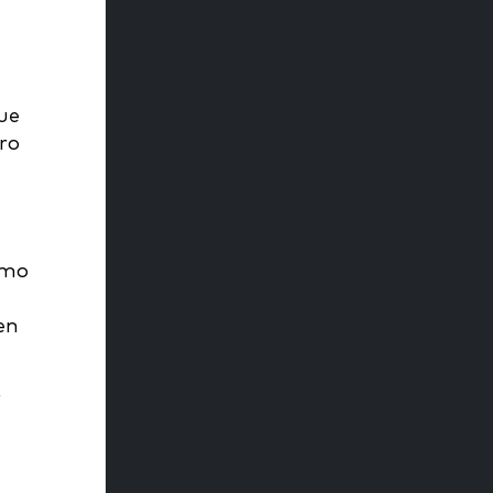
ue
tro
omo
en
r