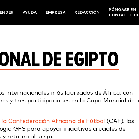
PÓNGASE EN
ENDER
AYUDA
EMPRESA
REDACCIÓN
CONTACTO C
ONAL DE EGIPTO
os internacionales más laureados de África, con
nes y tres participaciones en la Copa Mundial de l
y la Confederación Africana de Fútbol
(CAF), los
gía GPS para apoyar iniciativas cruciales de
 y retorno al juego.