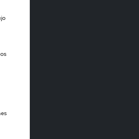
jo
vos
nes