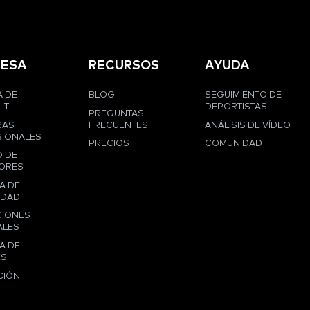
ESA
RECURSOS
AYUDA
 DE
BLOG
SEGUIMIENTO DE
LT
DEPORTISTAS
PREGUNTAS
RAS
FRECUENTES
ANÁLISIS DE VÍDEO
IONALES
PRECIOS
COMUNIDAD
 DE
ORES
A DE
IDAD
CIONES
ALES
A DE
ES
CIÓN