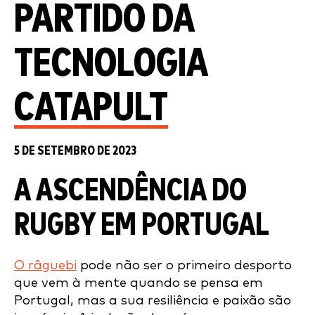
PARTIDO DA
TECNOLOGIA
CATAPULT
5 DE SETEMBRO DE 2023
A ASCENDÊNCIA DO
RUGBY EM PORTUGAL
O râguebi
pode não ser o primeiro desporto
que vem à mente quando se pensa em
Portugal, mas a sua resiliência e paixão são