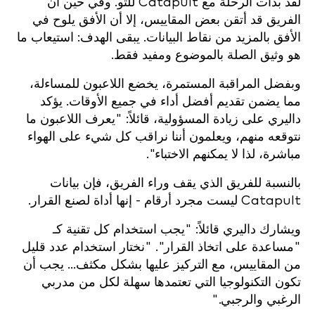
لقد بدأت الرحلة مع Catapult للتو. وفي حين أن
الفريق قد أتقن بعض المقاييس، إلا أن الأفق يلوح في
الأفق بالمزيد من نقاط البيانات. يبقى الهدف: استيعاب ما
هو وثيق الصلة بالموضوع ومفيد فقط.
وبفضل المراقبة المستمرة، يخضع اللاعبون للمساءلة،
مما يضمن تقديم أفضل أداء في جميع الأوقات. يؤكد
داليري على زيادة المسؤولية، قائلاً: "يعرف اللاعبون ما
نتوقعه منهم، ويعلمون أننا نراقب كل شيء على الهواء
مباشرة، لذا لا يمكنهم الاختباء".
بالنسبة للفريق الذي يقف وراء الفريق، فإن بيانات
Catapult ليست مجرد أرقام - إنها أداة لصنع القرار.
ويشارك داليري قائلاً: "يجب استخدام كل تقنية كـ
"مساعدة على اتخاذ القرار". "نختار استخدام عدد قليل
من المقاييس، مع التركيز عليها بشكل مكثف... يجب أن
تكون التكنولوجيا التي تعتمدها سهلة لكل من مدربي
الرغبي والرجبي."