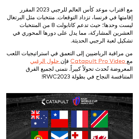
مع اقتراب موعد كأس العالم للرجبي 2023 المقرر
إقامتها في فرنسا، تزداد التوقعات. منتخبات مثل البرتغال
ليست وحدها؛ حيث تدعم كاتابولت 8 من المنتخبات
العشرين المشاركة، مما يدل على دورها المحوري في
تشكيل لعبة الرجبي الحديثة.
من مراقبة الرياضيين إلى التعمق في استراتيجيات اللعب
مع
Catapult Pro Video
فإن
حلول الرغبي
المعروضة تُحدث تحولاً كبيراً. نتمنى لجميع الفرق
المتنافسة النجاح في بطولة RWC2023!