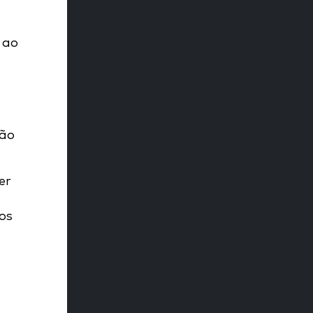
 ao
ção
er
os