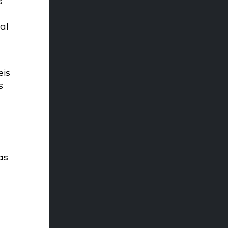
s
al
eis
s
as