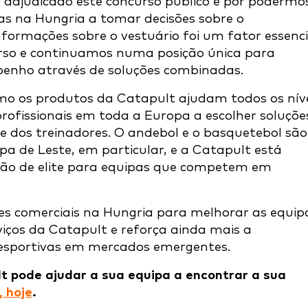
o adjudicado este concurso público e por podermo
s na Hungria a tomar decisões sobre o
formações sobre o vestuário foi um fator essenci
urso e continuamos numa posição única para
penho através de soluções combinadas.
o os produtos da Catapult ajudam todos os nív
rofissionais em toda a Europa a escolher soluçõe
s e dos treinadores. O andebol e o basquetebol são
a de Leste, em particular, e a Catapult está
ão de elite para equipas que competem em
des comerciais na Hungria para melhorar as equip
rviços da Catapult e reforça ainda mais a
sportivas em mercados emergentes.
t pode ajudar a sua equipa a encontrar a sua
 hoje
.