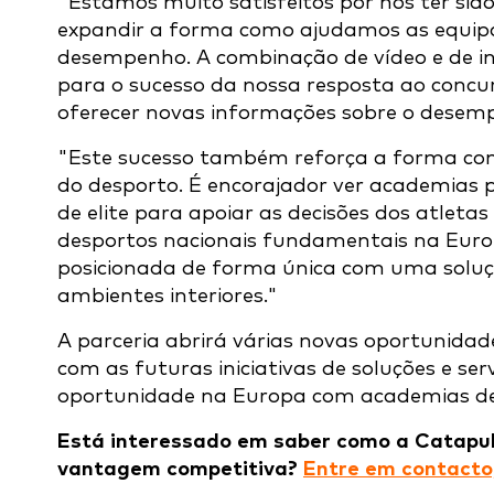
"Estamos muito satisfeitos por nos ter sid
expandir a forma como ajudamos as equipa
desempenho. A combinação de vídeo e de in
para o sucesso da nossa resposta ao conc
oferecer novas informações sobre o desem
"Este sucesso também reforça a forma com
do desporto. É encorajador ver academias p
de elite para apoiar as decisões dos atleta
desportos nacionais fundamentais na Europ
posicionada de forma única com uma soluç
ambientes interiores."
A parceria abrirá várias novas oportunida
com as futuras iniciativas de soluções e se
oportunidade na Europa com academias de
Está interessado em saber como a Catapul
vantagem competitiva?
Entre em contacto,