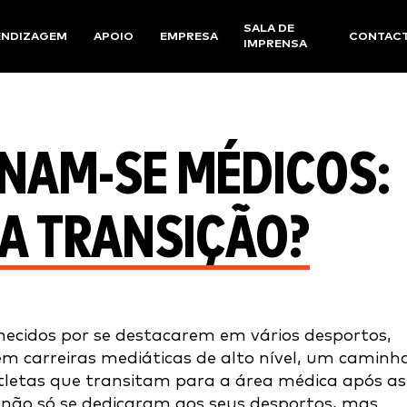
SALA DE
ENDIZAGEM
APOIO
EMPRESA
CONTAC
IMPRENSA
RNAM-SE MÉDICOS:
 A TRANSIÇÃO?
ecidos por se destacarem em vários desportos,
m carreiras mediáticas de alto nível, um caminh
atletas que transitam para a área médica após as
os não só se dedicaram aos seus desportos, mas