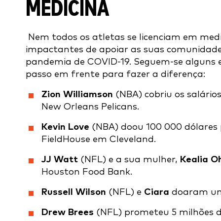
MEDICINA
Nem todos os atletas se licenciam em me
impactantes de apoiar as suas comunidade
pandemia de COVID-19. Seguem-se alguns e
passo em frente para fazer a diferença:
Zion Williamson
(NBA) cobriu os salário
New Orleans Pelicans.
Kevin Love
(NBA) doou 100 000 dólares 
FieldHouse em Cleveland.
JJ Watt
(NFL) e a sua mulher,
Kealia O
Houston Food Bank.
Russell Wilson
(NFL) e
Ciara
doaram um 
Drew Brees
(NFL) prometeu 5 milhões d