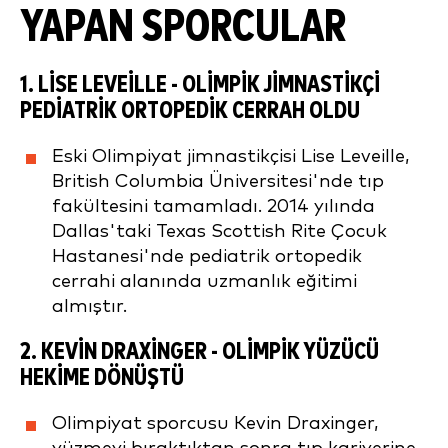
YAPAN SPORCULAR
1.
LISE LEVEILLE
- OLIMPIK JIMNASTIKÇI
PEDIATRIK ORTOPEDIK CERRAH OLDU
Eski Olimpiyat jimnastikçisi Lise Leveille,
British Columbia Üniversitesi'nde tıp
fakültesini tamamladı. 2014 yılında
Dallas'taki Texas Scottish Rite Çocuk
Hastanesi'nde pediatrik ortopedik
cerrahi alanında uzmanlık eğitimi
almıştır.
2.
KEVIN DRAXINGER
- OLIMPIK YÜZÜCÜ
HEKIME DÖNÜŞTÜ
Olimpiyat sporcusu Kevin Draxinger,