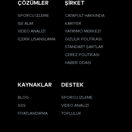
ÇÖZÜMLER
ŞİRKET
SPORCU İZLEME
CATAPULT HAKKINDA
İŞE ALIM
KARIYER
VIDEO ANALIZI
YATIRIMCI MERKEZI
İÇERIK LISANSLAMA
GIZLILIK POLITIKASI
STANDART ŞARTLAR
ÇEREZ POLITIKASI
HABER ODASI
KAYNAKLAR
DESTEK
BLOG
SPORCU İZLEME
SSS
VIDEO ANALIZI
FIYATLANDIRMA
TOPLULUK