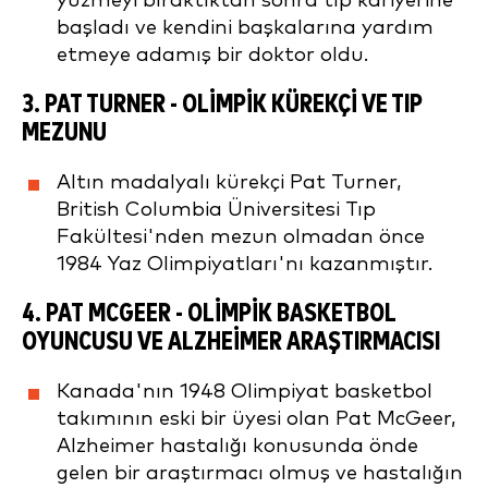
yüzmeyi bıraktıktan sonra tıp kariyerine
başladı ve kendini başkalarına yardım
etmeye adamış bir doktor oldu.
3.
PAT TURNER
- OLIMPIK KÜREKÇI VE TIP
MEZUNU
Altın madalyalı kürekçi Pat Turner,
British Columbia Üniversitesi Tıp
Fakültesi'nden mezun olmadan önce
1984 Yaz Olimpiyatları'nı kazanmıştır.
4.
PAT MCGEER
- OLIMPIK BASKETBOL
OYUNCUSU VE ALZHEIMER ARAŞTIRMACISI
Kanada'nın 1948 Olimpiyat basketbol
takımının eski bir üyesi olan Pat McGeer,
Alzheimer hastalığı konusunda önde
gelen bir araştırmacı olmuş ve hastalığın