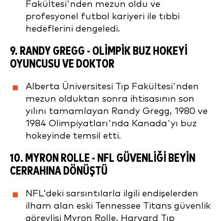
Fakültesi'nden mezun oldu ve
profesyonel futbol kariyeri ile tıbbi
hedeflerini dengeledi.
9.
RANDY GREGG
- OLIMPIK BUZ HOKEYI
OYUNCUSU VE DOKTOR
Alberta Üniversitesi Tıp Fakültesi'nden
mezun olduktan sonra ihtisasının son
yılını tamamlayan Randy Gregg, 1980 ve
1984 Olimpiyatları'nda Kanada'yı buz
hokeyinde temsil etti.
10.
MYRON ROLLE
- NFL GÜVENLIĞI BEYIN
CERRAHINA DÖNÜŞTÜ
NFL'deki sarsıntılarla ilgili endişelerden
ilham alan eski Tennessee Titans güvenlik
görevlisi Myron Rolle, Harvard Tıp