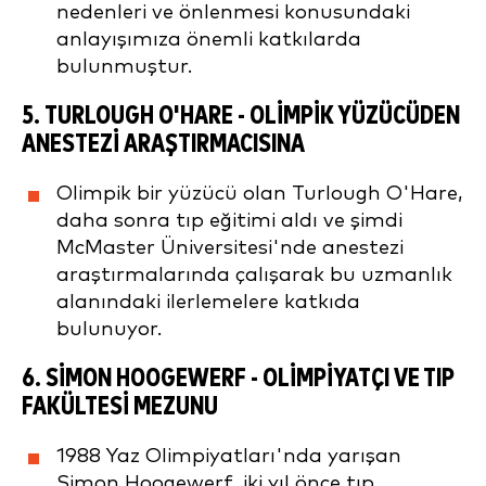
nedenleri ve önlenmesi konusundaki
anlayışımıza önemli katkılarda
bulunmuştur.
5.
TURLOUGH O'HARE
- OLIMPIK YÜZÜCÜDEN
ANESTEZI ARAŞTIRMACISINA
Olimpik bir yüzücü olan Turlough O'Hare,
daha sonra tıp eğitimi aldı ve şimdi
McMaster Üniversitesi'nde anestezi
araştırmalarında çalışarak bu uzmanlık
alanındaki ilerlemelere katkıda
bulunuyor.
6.
SIMON HOOGEWERF
- OLIMPIYATÇI VE TIP
FAKÜLTESI MEZUNU
1988 Yaz Olimpiyatları'nda yarışan
Simon Hoogewerf, iki yıl önce tıp