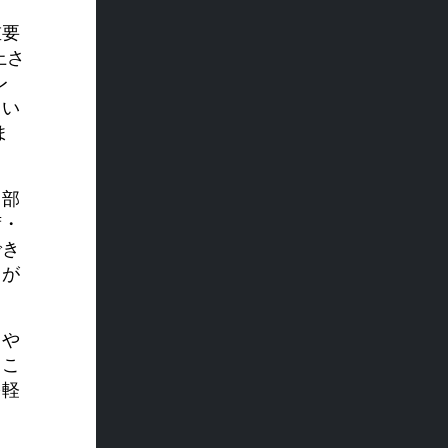
重要
上さ
レ
てい
ま
る部
荷・
でき
とが
力や
るこ
を軽