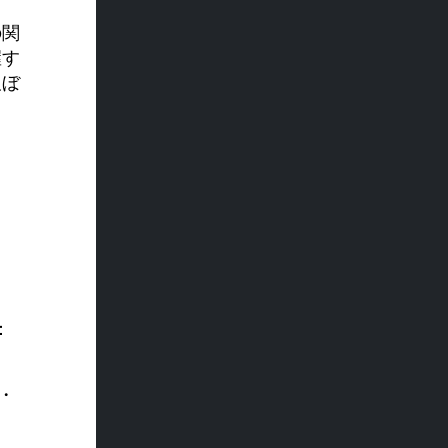
の関
握す
及ぼ
、
：
ン・