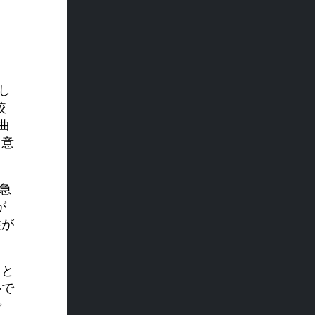
し
較
曲
を意
急
が
性が
こと
ルで
で