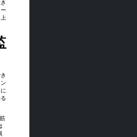
大き
レー
向上
監
でき
ニン
うに
いる
筋
は
異