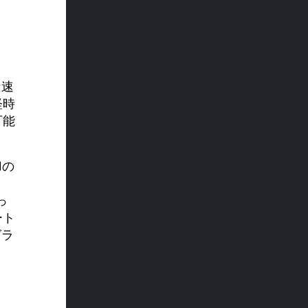
な速
経時
可能
Mの
、
っ
ート
グラ