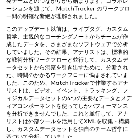
発チームとのつながりから始まります。コラボレ
ーションを通じて、MatchTracker のワークフロ
ー間の明確な断絶が理解されました。
このアップデート以前は、ライブタグ、カスタム
哲学、主観的なコーチングノートからチームが作
成したデータを、さまざまなソフトウェアで分析
していました。その結果、アナリストは、標準的
な戦術分析ワークフローと並行して、カスタムデ
ータセットから洞察を引き出すために、分断され
た、時間のかかるワークフローに悩まされていま
した。このため、MatchTrackerで作業するアナ
リストは、ビデオ、イベント、トラッキング、フ
ィジカルデータセットの4つの主要なデータとメデ
ィアコンポーネントを使ってしかパフォーマンス
を分析できませんでした。これと並行して、アナ
リストは外部ツールを活用してXMLを収集・構築
し、カスタムデータセットを独自のチーム哲学に
基づいて分析していました。