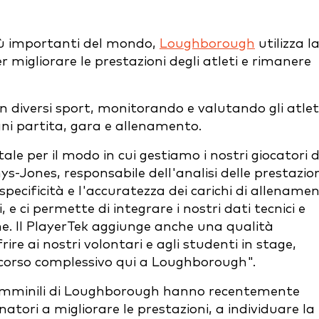
più importanti del mondo,
Loughborough
utilizza l
r migliorare le prestazioni degli atleti e rimanere
in diversi sport, monitorando e valutando gli atlet
gni partita, gara e allenamento.
e per il modo in cui gestiamo i nostri giocatori d
ys-Jones, responsabile dell'analisi delle prestazio
cificità e l'accuratezza dei carichi di allename
, e ci permette di integrare i nostri dati tecnici e
iche. Il PlayerTek aggiunge anche una qualità
ire ai nostri volontari e agli studenti in stage,
rcorso complessivo qui a Loughborough".
femminili di Loughborough hanno recentemente
enatori a migliorare le prestazioni, a individuare la