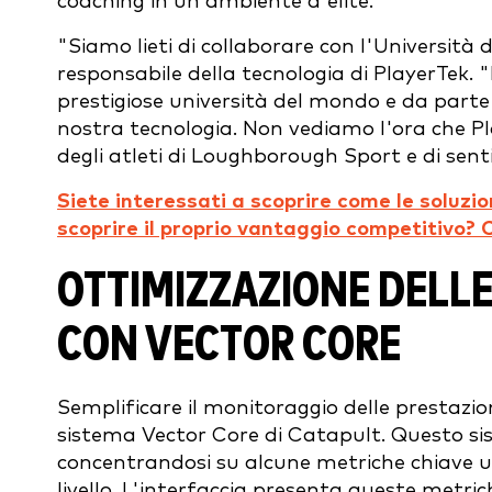
coaching in un ambiente d'élite.
"Siamo lieti di collaborare con l'Universit
responsabile della tecnologia di PlayerTek. "
prestigiose università del mondo e da parte d
nostra tecnologia. Non vediamo l'ora che Pl
degli atleti di Loughborough Sport e di sentir
Siete interessati a scoprire come le soluzi
scoprire il proprio vantaggio competitivo? C
OTTIMIZZAZIONE DELLE
CON VECTOR CORE
Semplificare il monitoraggio delle prestazioni
sistema Vector Core di Catapult. Questo sist
concentrandosi su alcune metriche chiave uti
livello. L'interfaccia presenta queste metr