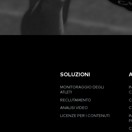
SOLUZIONI
MONITORAGGIO DEGLI
I
ATLETI
C
RECLUTAMENTO
C
ANALISI VIDEO
C
LICENZE PER I CONTENUTI
I
P
C