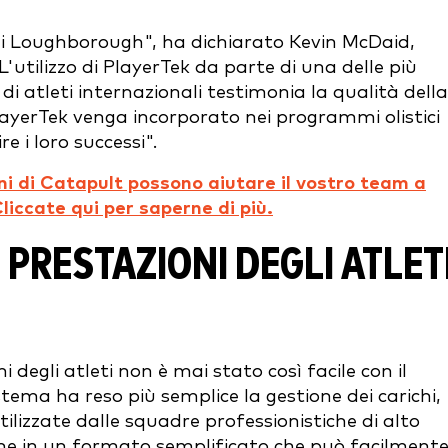
à di Loughborough", ha dichiarato Kevin McDaid,
L'utilizzo di PlayerTek da parte di una delle più
i atleti internazionali testimonia la qualità della
ayerTek venga incorporato nei programmi olistici
e i loro successi".
oni di Catapult possono aiutare il vostro team a
liccate qui per saperne di più.
 PRESTAZIONI DEGLI ATLET
 degli atleti non è mai stato così facile con il
ema ha reso più semplice la gestione dei carichi,
lizzate dalle squadre professionistiche di alto
iche in un formato semplificato che può facilment