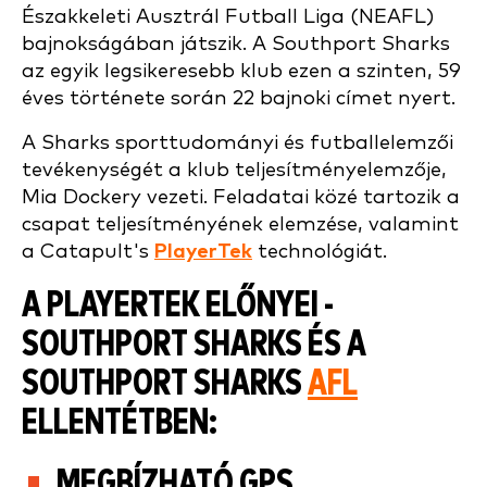
Északkeleti Ausztrál Futball Liga (NEAFL)
bajnokságában játszik. A Southport Sharks
az egyik legsikeresebb klub ezen a szinten, 59
éves története során 22 bajnoki címet nyert.
A Sharks sporttudományi és futballelemzői
tevékenységét a klub teljesítményelemzője,
Mia Dockery vezeti. Feladatai közé tartozik a
csapat teljesítményének elemzése, valamint
a Catapult's
PlayerTek
technológiát.
A PLAYERTEK ELŐNYEI -
SOUTHPORT SHARKS ÉS A
SOUTHPORT SHARKS
AFL
ELLENTÉTBEN:
MEGBÍZHATÓ GPS