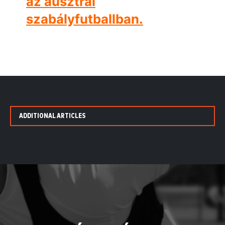
az ausztrál
szabályfutballban.
ADDITIONAL ARTICLES