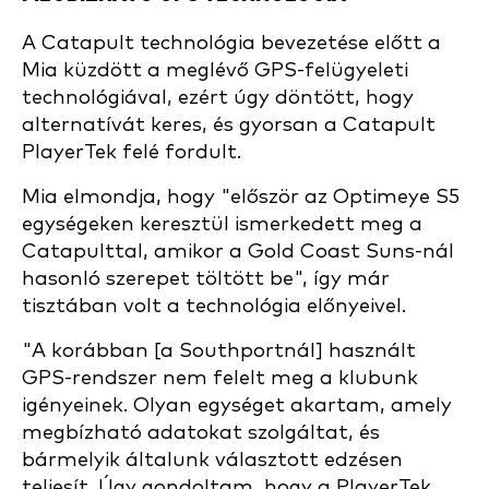
A Catapult technológia bevezetése előtt a
Mia küzdött a meglévő GPS-felügyeleti
technológiával, ezért úgy döntött, hogy
alternatívát keres, és gyorsan a Catapult
PlayerTek felé fordult.
Mia elmondja, hogy "először az Optimeye S5
egységeken keresztül ismerkedett meg a
Catapulttal, amikor a Gold Coast Suns-nál
hasonló szerepet töltött be", így már
tisztában volt a technológia előnyeivel.
"A korábban [a Southportnál] használt
GPS-rendszer nem felelt meg a klubunk
igényeinek. Olyan egységet akartam, amely
megbízható adatokat szolgáltat, és
bármelyik általunk választott edzésen
teljesít. Úgy gondoltam, hogy a PlayerTek