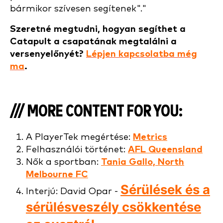
bármikor szívesen segítenek"."
Szeretné megtudni, hogyan segíthet a
Catapult a csapatának megtalálni a
versenyelőnyét?
Lépjen kapcsolatba még
ma
.
/// MORE CONTENT FOR YOU:
A PlayerTek megértése:
Metrics
Felhasználói történet:
AFL Queensland
Nők a sportban:
Tania Gallo, North
Melbourne FC
Sérülések és a
Interjú: David Opar -
sérülésveszély csökkentése