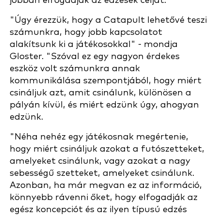
jobban elfogadják az edzések célját.
"Úgy érezzük, hogy a Catapult lehetővé teszi
számunkra, hogy jobb kapcsolatot
alakítsunk ki a játékosokkal" - mondja
Gloster. "Szóval ez egy nagyon érdekes
eszköz volt számunkra annak
kommunikálása szempontjából, hogy miért
csináljuk azt, amit csinálunk, különösen a
pályán kívül, és miért edzünk úgy, ahogyan
edzünk.
"Néha nehéz egy játékosnak megértenie,
hogy miért csináljuk azokat a futószetteket,
amelyeket csinálunk, vagy azokat a nagy
sebességű szetteket, amelyeket csinálunk.
Azonban, ha már megvan ez az információ,
könnyebb rávenni őket, hogy elfogadják az
egész koncepciót és az ilyen típusú edzés