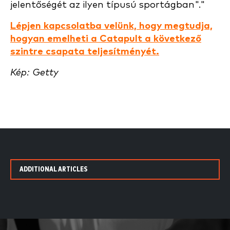
jelentőségét az ilyen típusú sportágban"."
Lépjen kapcsolatba velünk, hogy megtudja,
hogyan emelheti a Catapult a következő
szintre csapata teljesítményét.
Kép: Getty
ADDITIONAL ARTICLES