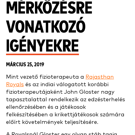
MÉRKŐZÉSRE
VONATKOZÓ
IGÉNYEKRE
MÁRCIUS 25, 2019
Mint vezető fizioterapeuta a
Rajasthan
Royals
és az indiai válogatott korábbi
fizioterapeutájaként John Gloster nagy
tapasztalattal rendelkezik az edzésterhelés
ellenőrzésében és a játékosok
felkészítésében a krikettjátékosok számára
előírt követelmények teljesítésére.
A Royalsnál Gloster egy olyan stáb tagja,