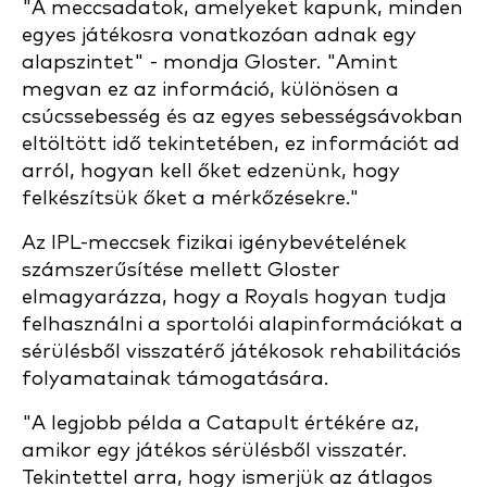
"A meccsadatok, amelyeket kapunk, minden
egyes játékosra vonatkozóan adnak egy
alapszintet" - mondja Gloster. "Amint
megvan ez az információ, különösen a
csúcssebesség és az egyes sebességsávokban
eltöltött idő tekintetében, ez információt ad
arról, hogyan kell őket edzenünk, hogy
felkészítsük őket a mérkőzésekre."
Az IPL-meccsek fizikai igénybevételének
számszerűsítése mellett Gloster
elmagyarázza, hogy a Royals hogyan tudja
felhasználni a sportolói alapinformációkat a
sérülésből visszatérő játékosok rehabilitációs
folyamatainak támogatására.
"A legjobb példa a Catapult értékére az,
amikor egy játékos sérülésből visszatér.
Tekintettel arra, hogy ismerjük az átlagos