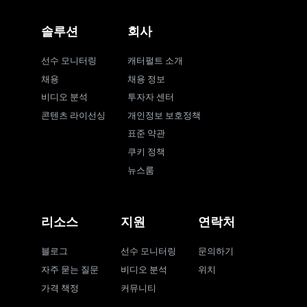
솔루션
회사
선수 모니터링
캐터펄트 소개
채용
채용 정보
비디오 분석
투자자 센터
콘텐츠 라이선싱
개인정보 보호정책
표준 약관
쿠키 정책
뉴스룸
리소스
지원
연락처
블로그
선수 모니터링
문의하기
자주 묻는 질문
비디오 분석
위치
가격 책정
커뮤니티