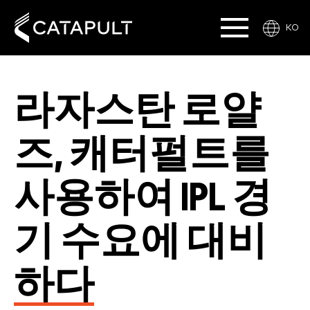
KO
라자스탄 로얄
즈, 캐터펄트를
사용하여 IPL 경
기 수요에 대비
하다