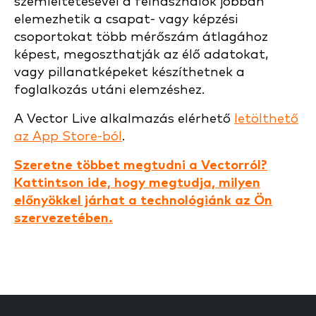
szemléltetésével a felhasználók jobban
elemezhetik a csapat- vagy képzési
csoportokat több mérőszám átlagához
képest, megoszthatják az élő adatokat,
vagy pillanatképeket készíthetnek a
foglalkozás utáni elemzéshez.
A Vector Live alkalmazás elérhető
letölthető
az App Store-ból
.
Szeretne többet megtudni a Vectorról?
Kattintson ide, hogy megtudja, milyen
előnyökkel járhat a technológiánk az Ön
szervezetében.