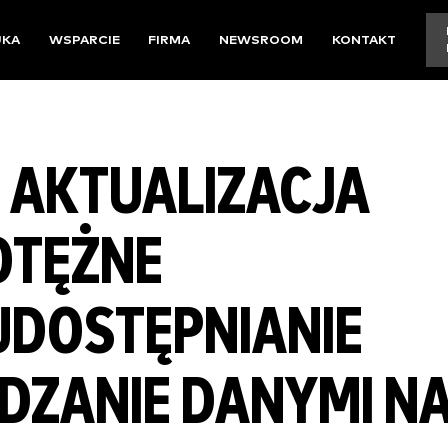
UKA
WSPARCIE
FIRMA
NEWSROOM
KONTAKT
4: AKTUALIZACJA
TĘŻNE
UDOSTĘPNIANIE
ĄDZANIE DANYMI N