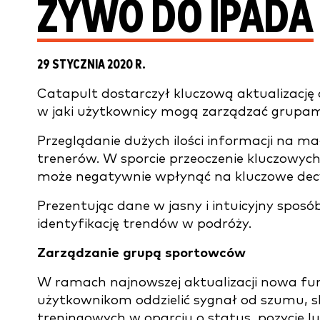
ŻYWO DO IPADA
29 STYCZNIA 2020 R.
Catapult dostarczył kluczową aktualizację 
w jaki użytkownicy mogą zarządzać grupami
Przeglądanie dużych ilości informacji na
trenerów. W sporcie przeoczenie kluczowych
może negatywnie wpłynąć na kluczowe decy
Prezentując dane w jasny i intuicyjny sposób
identyfikację trendów w podróży.
Zarządzanie grupą sportowców
W ramach najnowszej aktualizacji nowa f
użytkownikom oddzielić sygnał od szumu, 
treningowych w oparciu o status, pozycję lub