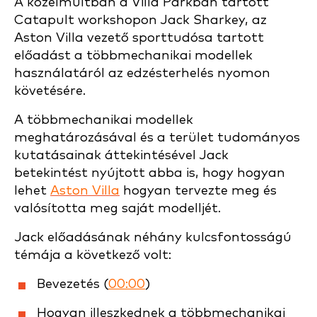
A közelmúltban a Villa Parkban tartott
Catapult workshopon Jack Sharkey, az
Aston Villa vezető sporttudósa tartott
előadást a többmechanikai modellek
használatáról az edzésterhelés nyomon
követésére.
A többmechanikai modellek
meghatározásával és a terület tudományos
kutatásainak áttekintésével Jack
betekintést nyújtott abba is, hogy hogyan
lehet
Aston Villa
hogyan tervezte meg és
valósította meg saját modelljét.
Jack előadásának néhány kulcsfontosságú
témája a következő volt:
Bevezetés (
00:00
)
Hogyan illeszkednek a többmechanikai