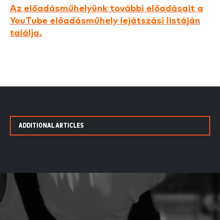
Az előadásműhelyünk további előadásait a
YouTube előadásműhely lejátszási listáján
találja.
ADDITIONAL ARTICLES