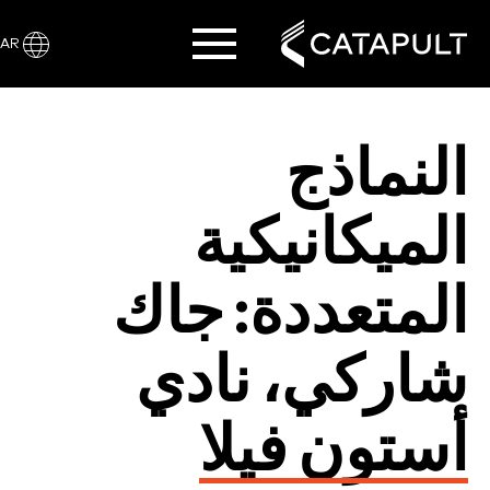
AR
النماذج
الميكانيكية
المتعددة: جاك
شاركي، نادي
أستون فيلا