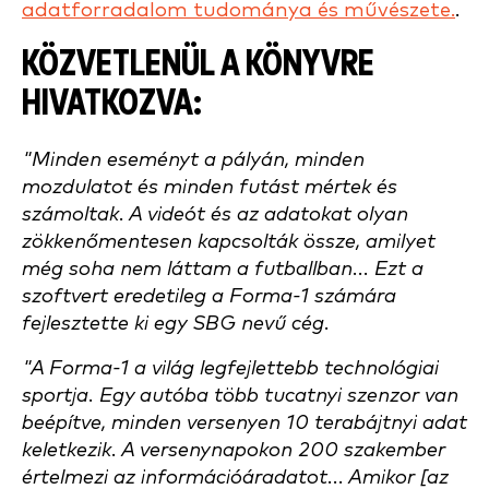
adatforradalom tudománya és művészete.
.
KÖZVETLENÜL A KÖNYVRE
HIVATKOZVA:
"Minden eseményt a pályán, minden
mozdulatot és minden futást mértek és
számoltak. A videót és az adatokat olyan
zökkenőmentesen kapcsolták össze, amilyet
még soha nem láttam a futballban... Ezt a
szoftvert eredetileg a Forma-1 számára
fejlesztette ki egy SBG nevű cég.
"A Forma-1 a világ legfejlettebb technológiai
sportja. Egy autóba több tucatnyi szenzor van
beépítve, minden versenyen 10 terabájtnyi adat
keletkezik. A versenynapokon 200 szakember
értelmezi az információáradatot... Amikor [az