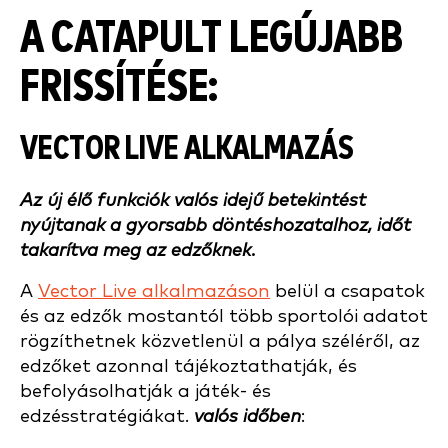
A CATAPULT LEGÚJABB
FRISSÍTÉSE:
VECTOR LIVE ALKALMAZÁS
Az új élő funkciók valós idejű betekintést
nyújtanak a gyorsabb döntéshozatalhoz, időt
takarítva meg az edzőknek.
A
Vector Live alkalmazáson
belül a csapatok
és az edzők mostantól több sportolói adatot
rögzíthetnek közvetlenül a pálya széléről, az
edzőket azonnal tájékoztathatják, és
befolyásolhatják a játék- és
edzésstratégiákat.
valós időben
: