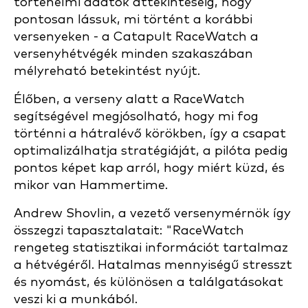
történelmi adatok áttekintéséig, hogy
pontosan lássuk, mi történt a korábbi
versenyeken - a Catapult RaceWatch a
versenyhétvégék minden szakaszában
mélyreható betekintést nyújt.
Élőben, a verseny alatt a RaceWatch
segítségével megjósolható, hogy mi fog
történni a hátralévő körökben, így a csapat
optimalizálhatja stratégiáját, a pilóta pedig
pontos képet kap arról, hogy miért küzd, és
mikor van Hammertime.
Andrew Shovlin, a vezető versenymérnök így
összegzi tapasztalatait: "RaceWatch
rengeteg statisztikai információt tartalmaz
a hétvégéről. Hatalmas mennyiségű stresszt
és nyomást, és különösen a találgatásokat
veszi ki a munkából.