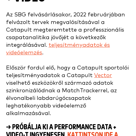
Az SBG felvásárlásakor, 2022 februárjában
felvázolt tervek megvalósításával a
Catapult megteremtette a professzionális
csapatanalitika jövőjét a következők
integrálásával.
teljesítményadatok és
videóelemzés
.
Először fordul elő, hogy a Catapult sportolói
teljesítményadatok a Catapult
Vector
viselhető eszközökről származó adatok
szinkronizálódnak a MatchTrackerrel, az
élvonalbeli labdarúgócsapatok
leghatékonyabb videóelemző
alkalmazásával.
→ PRÓBÁLJA KI A PERFORMANCE DATA +
VIDEO-T INGYENESEN,
KATTINTSON IDE A