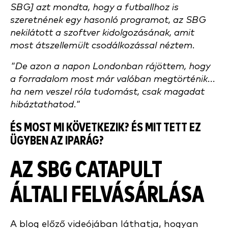
SBG] azt mondta, hogy a futballhoz is
szeretnének egy hasonló programot, az SBG
nekilátott a szoftver kidolgozásának, amit
most átszellemült csodálkozással néztem.
"De azon a napon Londonban rájöttem, hogy
a forradalom most már valóban megtörténik...
ha nem veszel róla tudomást, csak magadat
hibáztathatod."
ÉS MOST MI KÖVETKEZIK? ÉS MIT TETT EZ
ÜGYBEN AZ IPARÁG?
AZ SBG CATAPULT
ÁLTALI FELVÁSÁRLÁSA
A blog előző videójában láthatja, hogyan