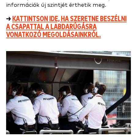
információk új szintjét érthetik meg.
→
KATTINTSON IDE, HA SZERETNE BESZÉLNI
A CSAPATTAL A LABDARÚGÁSRA
VONATKOZÓ MEGOLDÁSAINKRÓL.