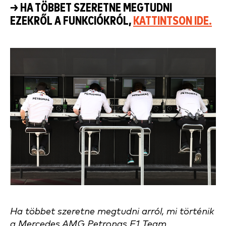
→ HA TÖBBET SZERETNE MEGTUDNI
EZEKRŐL A FUNKCIÓKRÓL,
KATTINTSON IDE.
Ha többet szeretne megtudni arról, mi történik
a Mercedes AMG Petronas F1 Team