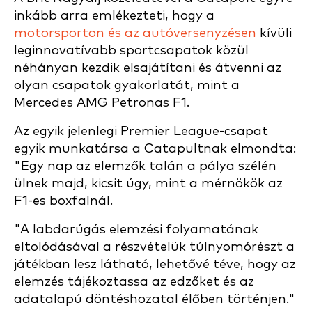
inkább arra emlékezteti, hogy a
motorsporton és az autóversenyzésen
kívüli
leginnovatívabb sportcsapatok közül
néhányan kezdik elsajátítani és átvenni az
olyan csapatok gyakorlatát, mint a
Mercedes AMG Petronas F1.
Az egyik jelenlegi Premier League-csapat
egyik munkatársa a Catapultnak elmondta:
"Egy nap az elemzők talán a pálya szélén
ülnek majd, kicsit úgy, mint a mérnökök az
F1-es boxfalnál.
"A labdarúgás elemzési folyamatának
eltolódásával a részvételük túlnyomórészt a
játékban lesz látható, lehetővé téve, hogy az
elemzés tájékoztassa az edzőket és az
adatalapú döntéshozatal élőben történjen."