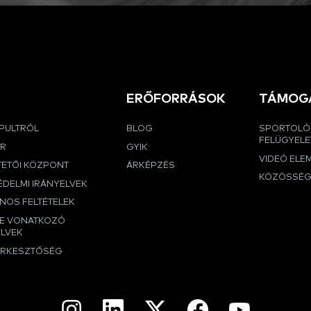
ERŐFORRÁSOK
TÁMOG
APULTRÓL
BLOG
SPORTOLÓ
FELÜGYELE
ER
GYIK
VIDEÓ ELE
TETŐI KÖZPONT
ÁRKÉPZÉS
KÖZÖSSÉ
DELMI IRÁNYELVEK
NOS FELTÉTELEK
RE VONATKOZÓ
ELVEK
ERKESZTŐSÉG