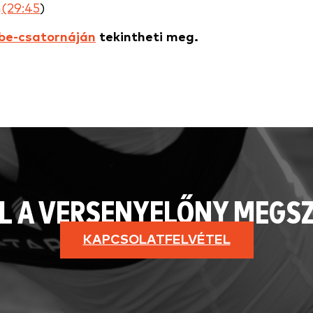
n
(29:45
)
be-csatornáján
tekintheti meg.
L A VERSENYELŐNY MEGS
KAPCSOLATFELVÉTEL