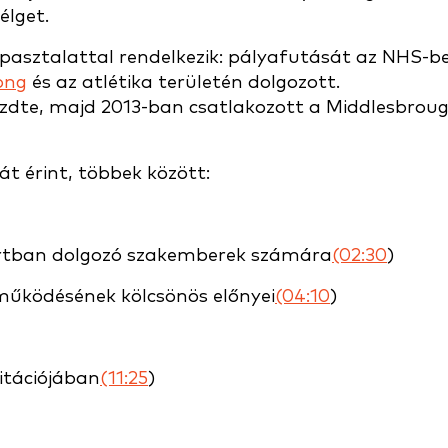
élget.
asztalattal rendelkezik: pályafutását az NHS-b
ong
és az atlétika területén dolgozott.
ezdte, majd 2013-ban csatlakozott a Middlesbrou
t érint, többek között:
portban dolgozó szakemberek számára
(02:30
)
működésének kölcsönös előnyei
(04:10
)
itációjában
(11:25
)