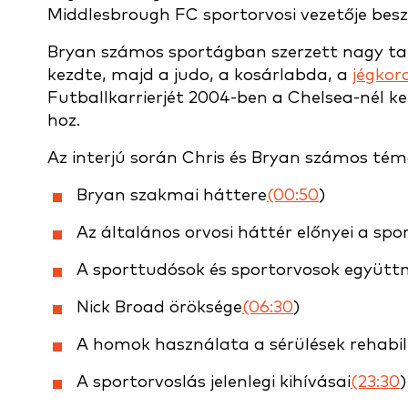
Middlesbrough FC sportorvosi vezetője besz
Bryan számos sportágban szerzett nagy tap
kezdte, majd a judo, a kosárlabda, a
jégkor
Futballkarrierjét 2004-ben a Chelsea-nél k
hoz.
Az interjú során Chris és Bryan számos témá
Bryan szakmai háttere
(00:50
)
Az általános orvosi háttér előnyei a s
A sporttudósok és sportorvosok együtt
Nick Broad öröksége
(06:30
)
A homok használata a sérülések rehabil
A sportorvoslás jelenlegi kihívásai
(23:30
)