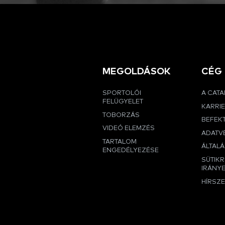
MEGOLDÁSOK
CÉG
SPORTOLÓI
A CAT
FELÜGYELET
KARRI
TOBORZÁS
BEFEK
VIDEÓ ELEMZÉS
ADATVÉ
TARTALOM
ÁLTALÁ
ENGEDÉLYEZÉSE
SÜTIK
IRÁNY
HÍRSZ