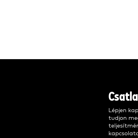
Csatl
Lépjen ka
tudjon me
teljesítmé
kapcsolat