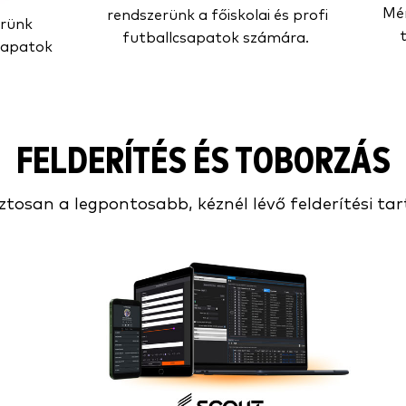
Mér
rendszerünk a főiskolai és profi
erünk
futballcsapatok számára.
csapatok
FELDERÍTÉS ÉS TOBORZÁS
osan a legpontosabb, kéznél lévő felderítési tar