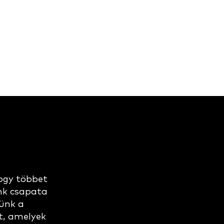
ogy többet
nk csapata
lünk a
t, amelyek