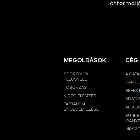
átformáljá
MEGOLDÁSOK
CÉG
SPORTOLÓI
A CAT
FELÜGYELET
KARRI
TOBORZÁS
BEFEK
VIDEÓ ELEMZÉS
ADATVÉ
TARTALOM
ÁLTALÁ
ENGEDÉLYEZÉSE
SÜTIK
IRÁNY
HÍRSZ