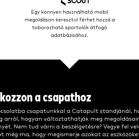
Egy könnyen használható mobil
megoldáson keresztül férhet hozzá a
toborozható sportolók átfogó
adatbázisához.
akozzon a csapathoz
pcsolatba csapatunkkal a Catapult standjánál, h
g arról, hogyan változtathatják meg megoldásai
nyét. Nem tud várni a beszélgetésre? Vegye fel ve
ot még ma, hogy megismerje azokat az eszközöke