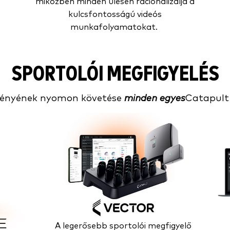
miközben minden ülésen racionalizálja a
kulcsfontosságú videós
munkafolyamatokat.
SPORTOLÓI MEGFIGYELÉS
tményének nyomon követése
minden egyes
Catapult 
A legerősebb sportolói megfigyelő