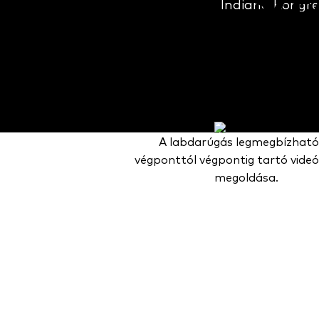
SZE
Indiana Kongre
A Catapult a hét minden
A labdarúgás legmegbízhat
végponttól végpontig tartó vide
megoldása.