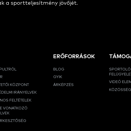
k a sportteljesítmény jövőjét.
ERŐFORRÁSOK
TÁMOG
APULTRÓL
BLOG
SPORTOLÓ
FELÜGYELE
ER
GYIK
VIDEÓ ELE
TETŐI KÖZPONT
ÁRKÉPZÉS
KÖZÖSSÉ
DELMI IRÁNYELVEK
NOS FELTÉTELEK
RE VONATKOZÓ
ELVEK
ERKESZTŐSÉG