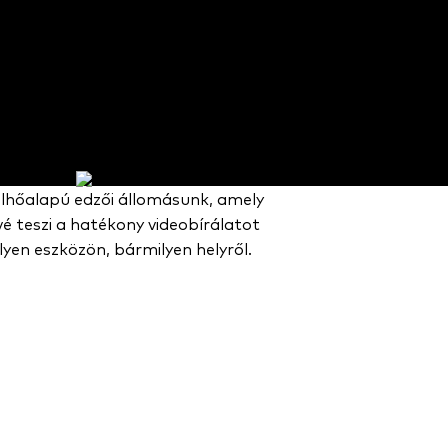
ÁSOK
gatja a futballvideókat.
felhőalapú edzői állomásunk, amely
é teszi a hatékony videobírálatot
yen eszközön, bármilyen helyről.