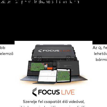
ZONÁLIS MEGOLD
sszusi Központ, Indianapolis, Indiana
VIDEÓ-ANALÍZIS
 napján, 7 napon át minden munkamenetben támo
óbb
Az új, 
óelemző
lehetőv
bármil
Szerelje fel csapatát élő videóval,