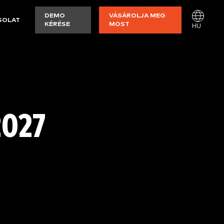
DEMO
VÁSÁROLJA MEG
SOLAT
KÉRÉSE
MOST
HU
2027