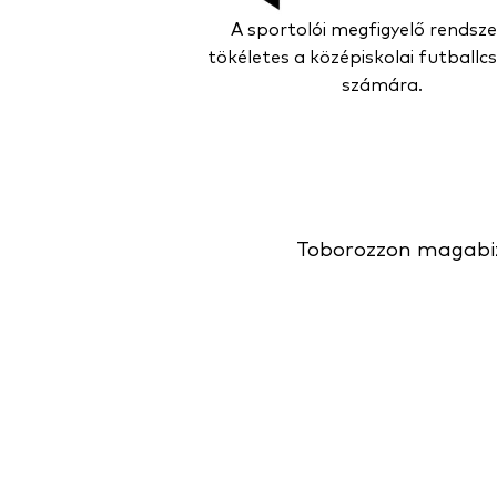
A sportolói megfigyelő rendsz
tökéletes a középiskolai futball
számára.
Toborozzon magabizt