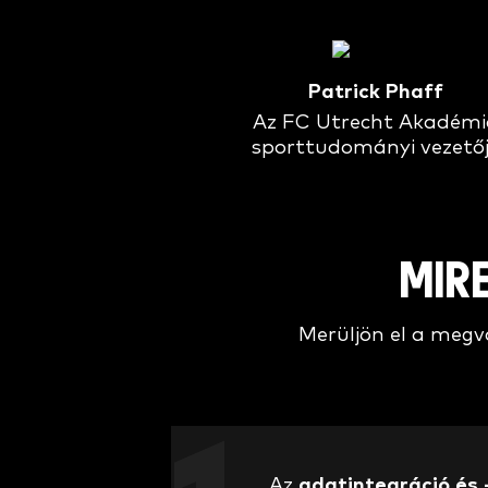
Patrick Phaff
Az FC Utrecht Akadém
sporttudományi vezető
MIR
Merüljön el a megv
Az
adatintegráció és 