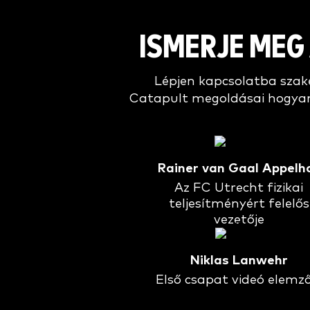
ISMERJE MEG 
Lépjen kapcsolatba szaké
Catapult megoldásai hogyan
Rainer van Gaal Appelh
Az FC Utrecht fizikai
teljesítményért felelős
vezetője
Niklas Lanwehr
Első csapat videó elemző