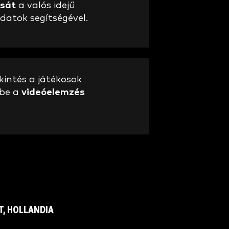
sát
a valós idejű
datok segítségével.
intés a játékosok
ébe a
videóelemzés
T, HOLLANDIA