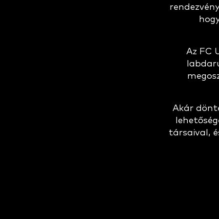
rendezvény
hogy
Az FC 
labdar
megosz
Akár dönt
lehetőség
társaival, 