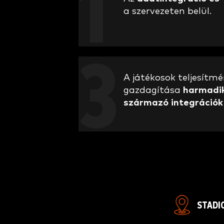
a szervezeten belül.
A játékosok teljesít
gazdagítása
harmadik
származó integrációk
STADIO