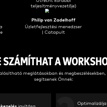
Utrecht korábbi
teljesítményvezetője)
Philip van Zadelhoff
ia
Üzletfejlesztési menedzser
je
| Catapult
E SZÁMÍTHAT A WORKSH
alósítható meglátásokban és megbeszélésekben, 
segítsenek Önnek:
Optimalizálj
-kezelés
javítása