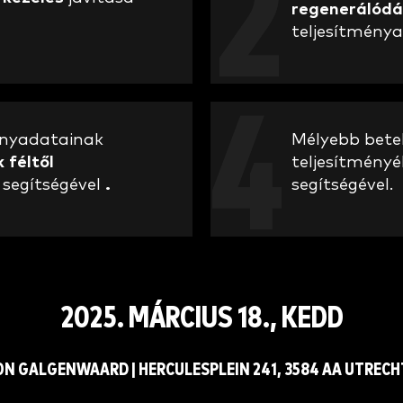
regenerálódá
teljesítménya
ményadatainak
Mélyebb betek
 féltől
teljesítmény
segítségével
.
segítségével.
2025. MÁRCIUS 18., KEDD
N GALGENWAARD | HERCULESPLEIN 241, 3584 AA UTRECH