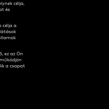
ynek célja,
at és
célja a
látások
államok
, ez az Ön
ttműködjön
lik a csapat