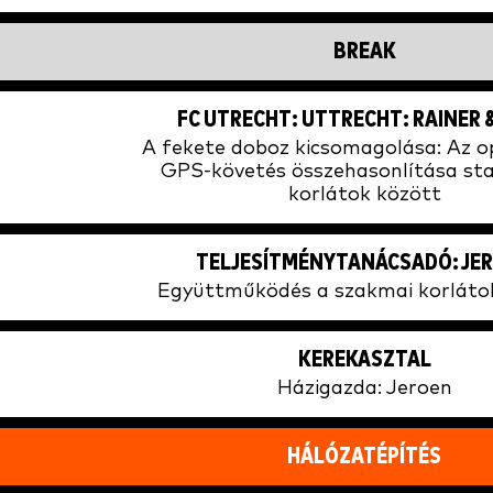
BREAK
FC UTRECHT: UTTRECHT: RAINER &
A fekete doboz kicsomagolása: Az op
GPS-követés összehasonlítása sta
korlátok között
TELJESÍTMÉNYTANÁCSADÓ: JE
Együttműködés a szakmai korláto
KEREKASZTAL
Házigazda: Jeroen
HÁLÓZATÉPÍTÉS