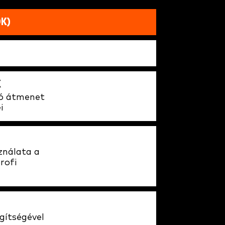
OK)
K
ló átmenet
i
ználata a
rofi
gítségével