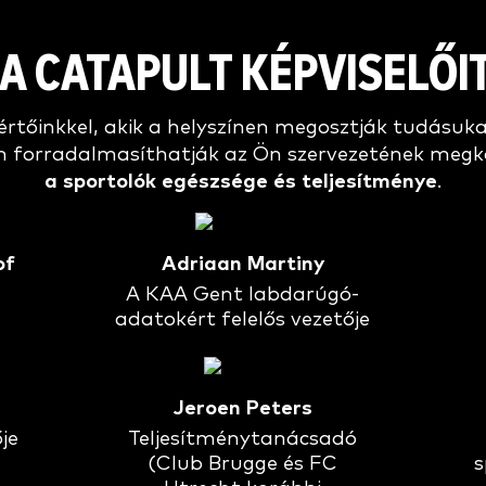
A CATAPULT KÉPVISELŐI
rtőinkkel, akik a helyszínen megosztják tudásuka
 forradalmasíthatják az Ön szervezetének megköz
a sportolók egészsége és teljesítménye
.
of
Adriaan Martiny
A KAA Gent labdarúgó-
adatokért felelős vezetője
Jeroen Peters
je
Teljesítménytanácsadó
(Club Brugge és FC
s