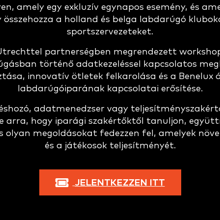
en, amely egy exkluzív egynapos esemény, és amel
 összehozza a holland és belga labdarúgó klubok
sportszervezeteket.
Utrechttel partnerségben megrendezett workshop 
úgásban történő adatkezeléssel kapcsolatos meg
tása, innovatív ötletek felkarolása és a Benelux 
labdarúgóiparának kapcsolatai erősítése.
éshozó, adatmenedzser vagy teljesítményszakértő
e arra, hogy iparági szakértőktől tanuljon, együ
és olyan megoldásokat fedezzen fel, amelyek növe
és a játékosok teljesítményét.
JELENTKEZZEN ITT