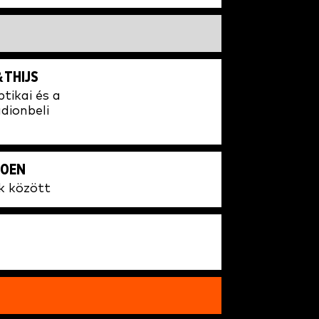
 THIJS
tikai és a
dionbeli
ROEN
k között