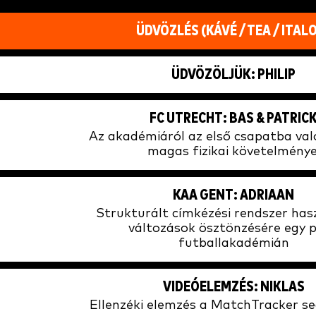
ÜDVÖZLÉS (KÁVÉ / TEA / ITAL
ÜDVÖZÖLJÜK: PHILIP
FC UTRECHT: BAS & PATRIC
Az akadémiáról az első csapatba va
magas fizikai követelménye
KAA GENT: ADRIAAN
Strukturált címkézési rendszer has
változások ösztönzésére egy p
futballakadémián
VIDEÓELEMZÉS: NIKLAS
Ellenzéki elemzés a MatchTracker se