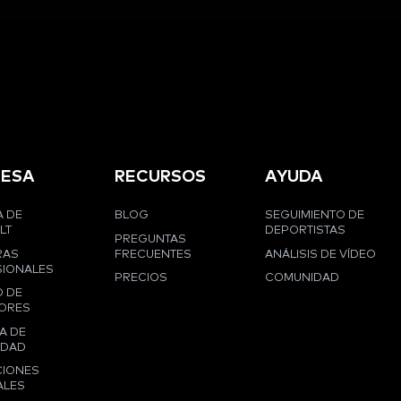
ESA
RECURSOS
AYUDA
 DE
BLOG
SEGUIMIENTO DE
LT
DEPORTISTAS
PREGUNTAS
RAS
FRECUENTES
ANÁLISIS DE VÍDEO
IONALES
PRECIOS
COMUNIDAD
 DE
ORES
A DE
IDAD
CIONES
ALES