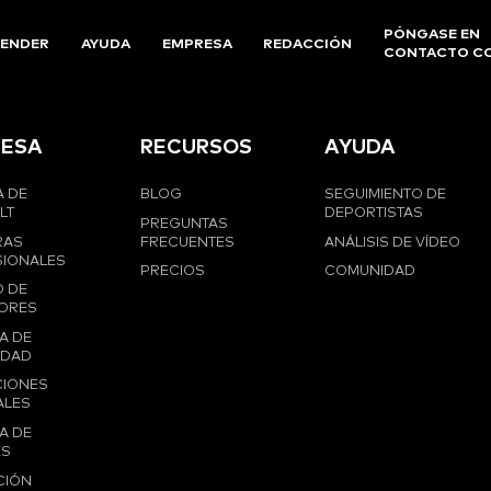
PÓNGASE EN
ENDER
AYUDA
EMPRESA
REDACCIÓN
CONTACTO C
ESA
RECURSOS
AYUDA
 DE
BLOG
SEGUIMIENTO DE
LT
DEPORTISTAS
PREGUNTAS
RAS
FRECUENTES
ANÁLISIS DE VÍDEO
IONALES
PRECIOS
COMUNIDAD
 DE
ORES
A DE
IDAD
CIONES
ALES
A DE
ES
CIÓN