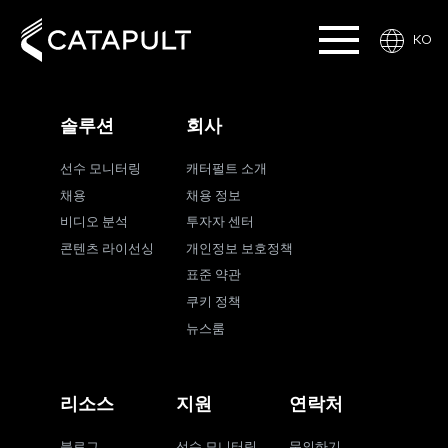
KO
솔루션
회사
선수 모니터링
캐터펄트 소개
채용
채용 정보
비디오 분석
투자자 센터
콘텐츠 라이선싱
개인정보 보호정책
표준 약관
쿠키 정책
뉴스룸
리소스
지원
연락처
블로그
선수 모니터링
문의하기