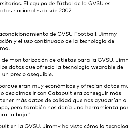
sitarios. El equipo de fútbol de la GVSU es
atos nacionales desde 2002.
y acondicionamiento de GVSU Football, Jimmy
ión y el uso continuado de la tecnología de
ama.
 de monitorización de atletas para la GVSU, Ji
os datos que ofrecía la tecnología wearable de
 un precio asequible.
lt porque eran muy económicos y ofrecían datos m
ndo decidimos ir con Catapult era conseguir más
obtener más datos de calidad que nos ayudarían a
mpo, pero también nos daría una herramienta pa
orada baja."
pult en la GVSU, Jimmy ha visto cómo la tecnolog