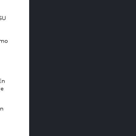
VSU
omo
En
de
an