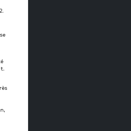
2.
se
té
t.
rès
in,