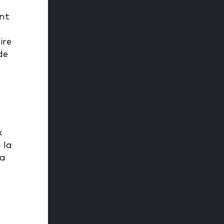
ent
ire
de
"
x
 la
 a