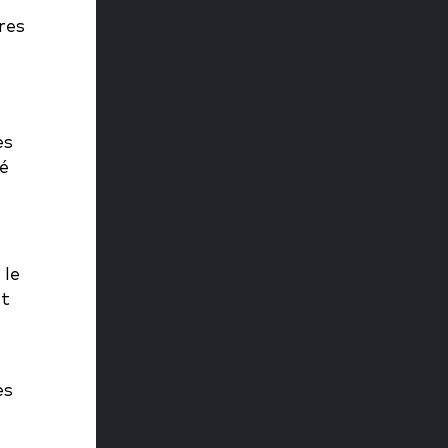
res
es
é
 le
nt
es