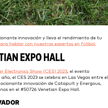
onante innovación y lleva el rendimiento de tu
para hablar con nuestros expertos en fútbol
.
TIAN EXPO HALL
 Electronics Show (CES) 2023
, el evento
año, el CES 2023 se celebra en Las Vegas entre el
emocionante innovación de Catapult y Energous,
enos en el
#50726 Venetian Expo Hall.
OVADOR