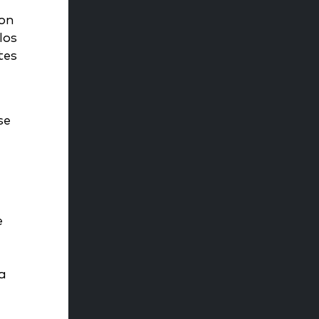
con
los
tes
se
e
a