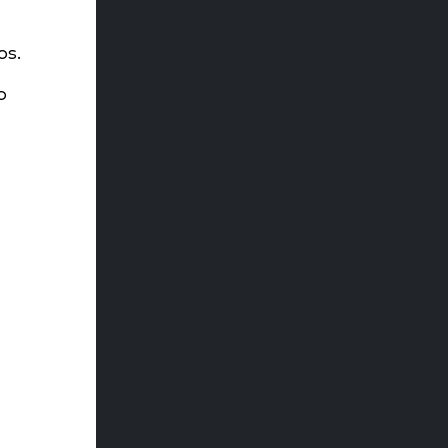
os.
o