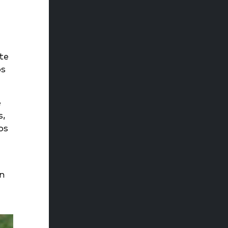
te
os
e
s,
os
in