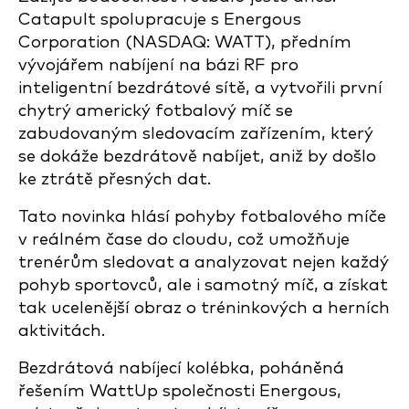
Catapult spolupracuje s Energous
Corporation
(NASDAQ: WATT), předním
vývojářem nabíjení na bázi RF pro
inteligentní bezdrátové sítě,
a vytvořili první
chytrý americký fotbalový míč se
zabudovaným sledovacím zařízením, který
se dokáže bezdrátově nabíjet, aniž by došlo
ke ztrátě přesných dat.
Tato novinka hlásí pohyby fotbalového míče
v reálném čase do cloudu, což umožňuje
trenérům sledovat a analyzovat nejen každý
pohyb sportovců, ale i samotný míč, a získat
tak ucelenější obraz o tréninkových a herních
aktivitách.
Bezdrátová nabíjecí kolébka, poháněná
řešením WattUp společnosti Energous,