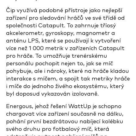
Čip využívá podobné přístroje jako nejlepší
zařízení pro sledování hráčů ve své třídě od
společnosti Catapult. To zahrnuje tříosý
akcelerometr, gyroskopy, magnometr a
anténu LPS, které se používají k vytvoření
více než 1 000 metrik v zařízeních Catapult
pro hráče. To umožňuje trenérskému
personálu pochopit nejen to, jak se míč
pohybuje, ale i nároky, které na hráče kladou
interakce s míčem, a spojit tak metriky hráče
i míče do jednoho živého ekosystému, který
byl doposud vykazován izolovaně.
Energous, jehož řešení WattUp je schopno
char
govat více zařízení současně na dálku,
pohání první bezdrátovou nabíjecí kolébku
svého druhu pro fotbalový míč, která