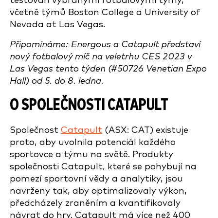
testován vybranými fotbalovými týmy,
včetně týmů Boston College a University of
Nevada at Las Vegas.
Připomínáme: Energous a Catapult představí
nový fotbalový míč na veletrhu CES 2023 v
Las Vegas tento týden (#50726 Venetian Expo
Hall) od 5. do 8. ledna.
O SPOLEČNOSTI CATAPULT
Společnost
Catapult
(ASX: CAT) existuje
proto, aby uvolnila potenciál každého
sportovce a týmu na světě. Produkty
společnosti Catapult, které se pohybují na
pomezí sportovní vědy a analytiky, jsou
navrženy tak, aby optimalizovaly výkon,
předcházely zraněním a kvantifikovaly
návrat do hry. Catapult má více než 400