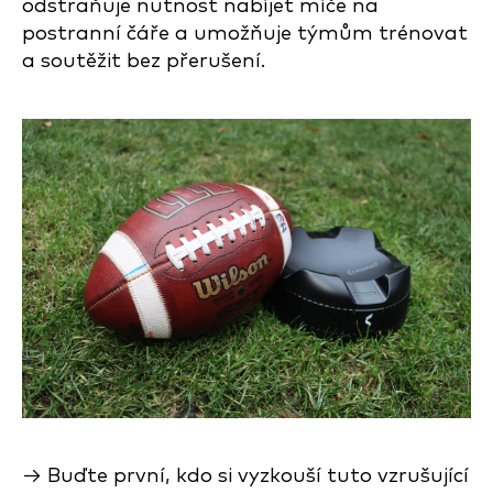
odstraňuje nutnost nabíjet míče na
postranní čáře a umožňuje týmům trénovat
a soutěžit bez přerušení.
→ Buďte první, kdo si vyzkouší tuto vzrušující