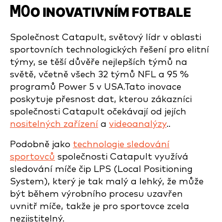
MO
O INOVATIVNÍM FOTBALE
Společnost Catapult, světový lídr v oblasti
sportovních technologických řešení pro elitní
týmy, se těší důvěře nejlepších týmů na
světě, včetně všech 32 týmů NFL a 95 %
programů Power 5 v USA.Tato inovace
poskytuje přesnost dat, kterou zákazníci
společnosti Catapult očekávají od jejích
nositelných zařízení
a
videoanalýzy
.
.
Podobně jako
technologie sledování
sportovců
společnosti Catapult využívá
sledování míče čip LPS (Local Positioning
System), který je tak malý a lehký, že může
být během výrobního procesu uzavřen
uvnitř míče, takže je pro sportovce zcela
nezjistitelný.