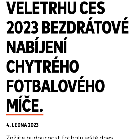
VELETRHU CES
2023 BEZDRÁTOVÉ
NABÍJENÍ
CHYTRÉHO
FOTBALOVÉHO
MÍČE.
4. LEDNA 2023
Zažijte budoucnost fotbalu ještě dnes.