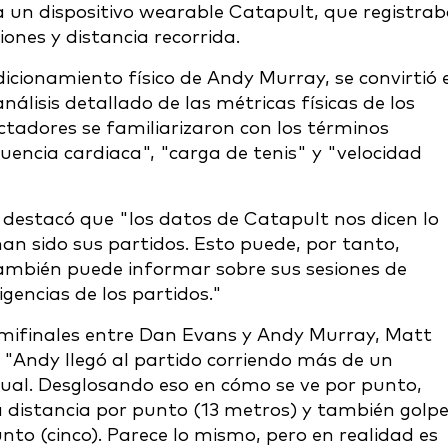
 un dispositivo wearable Catapult, que registra
ones y distancia recorrida.
dicionamiento físico de Andy Murray, se convirtió 
nálisis detallado de las métricas físicas de los
ectadores se familiarizaron con los términos
cuencia cardiaca", "carga de tenis" y "velocidad
 destacó que "los datos de Catapult nos dicen lo
han sido sus partidos. Esto puede, por tanto,
también puede informar sobre sus sesiones de
gencias de los partidos."
 semifinales entre Dan Evans y Andy Murray, Matt
. "Andy llegó al partido corriendo más de un
ual. Desglosando eso en cómo se ve por punto,
distancia por punto (13 metros) y también golp
to (cinco). Parece lo mismo, pero en realidad es