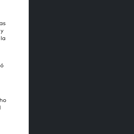
as
 y
 la
zó
.
cho
l