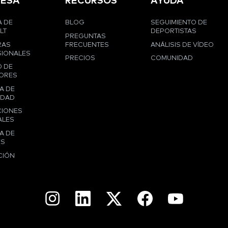
ESA
RECURSOS
AYUDA
 DE
BLOG
SEGUIMIENTO DE
LT
DEPORTISTAS
PREGUNTAS
RAS
FRECUENTES
ANÁLISIS DE VÍDEO
IONALES
PRECIOS
COMUNIDAD
 DE
ORES
A DE
IDAD
CIONES
ALES
A DE
ES
CIÓN