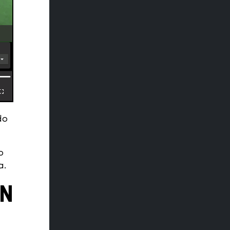
do
o
a.
ÓN