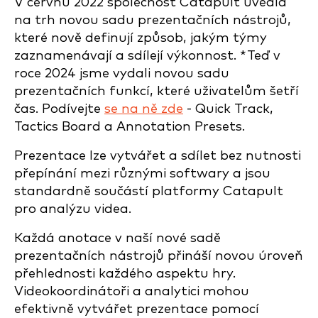
V červnu 2022 společnost Catapult uvedla
na trh novou sadu prezentačních nástrojů,
které nově definují způsob, jakým týmy
zaznamenávají a sdílejí výkonnost.
*Teď v
roce 2024 jsme vydali novou sadu
prezentačních funkcí, které uživatelům šetří
čas. Podívejte
se na ně zde
- Quick Track,
Tactics Board a Annotation Presets.
Prezentace lze vytvářet a sdílet bez nutnosti
přepínání mezi různými softwary a jsou
standardně součástí platformy Catapult
pro analýzu videa.
Každá anotace v naší nové sadě
prezentačních nástrojů přináší novou úroveň
přehlednosti každého aspektu hry.
Videokoordinátoři a analytici mohou
efektivně vytvářet prezentace pomocí