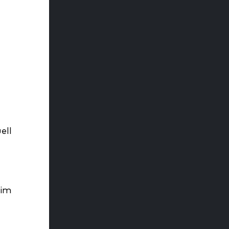
e
ell
 im