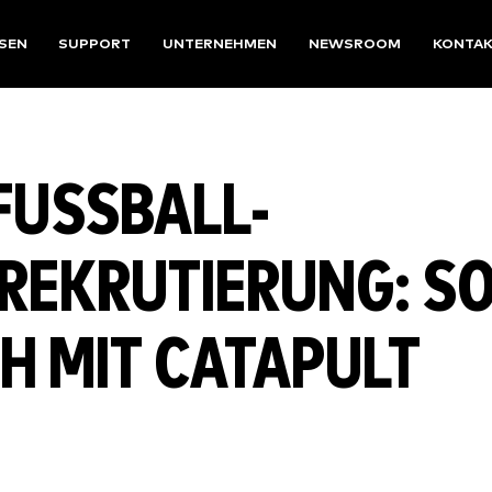
SEN
SUPPORT
UNTERNEHMEN
NEWSROOM
KONTA
USSBALL-S
EKRUTIERUNG: SO 
H MIT CATAPULT S