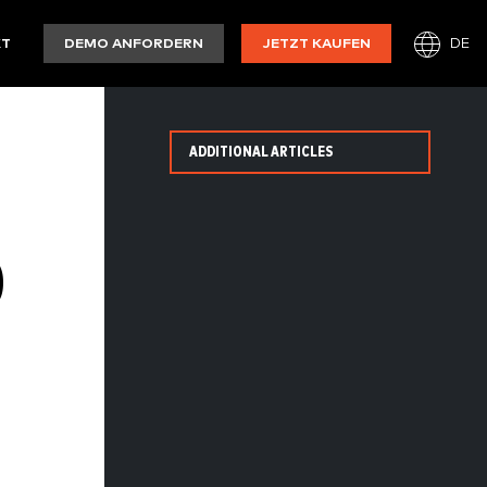
DE
KT
DEMO ANFORDERN
JETZT KAUFEN
ADDITIONAL ARTICLES
B