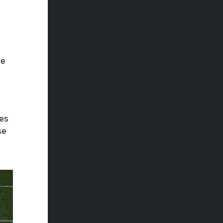
se
es
se