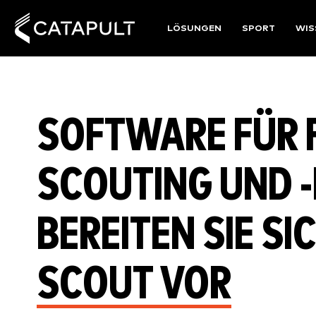
LÖSUNGEN
SPORT
WIS
SOFTWARE FÜR F
COUTING UND -R
EREITEN SIE SIC
COUT VOR