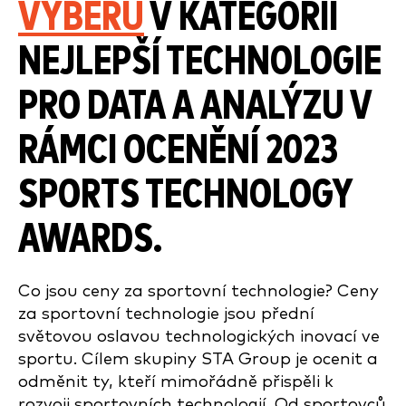
VÝBĚRU
V KATEGORII
NEJLEPŠÍ TECHNOLOGIE
PRO DATA A ANALÝZU V
RÁMCI OCENĚNÍ 2023
SPORTS TECHNOLOGY
AWARDS.
Co jsou ceny za sportovní technologie? Ceny
za sportovní technologie jsou přední
světovou oslavou technologických inovací ve
sportu. Cílem skupiny STA Group je ocenit a
odměnit ty, kteří mimořádně přispěli k
rozvoji sportovních technologií. Od sportovců