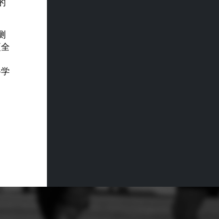
的
测
更全
科学