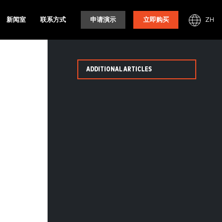
ZH
新闻室
联系方式
申请演示
立即购买
ADDITIONAL ARTICLES