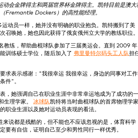
联邦运动会金牌得主和两届世界杯金牌得主。凯特目前是澳大
emantle Dockers）的高性能经理。
多运动员一样，她并没有明确的职业抱负。凯特搬到了美
次召唤她，她也因此获得了俄亥俄州立大学的教练职位
名教练，帮助曲棍球队参加了三届奥运会。直到 2009 年
体能训练硕士学位，随后加入了
弗里曼特尔码头工人队
担
要求表示感谢："我很幸运
我很幸运，身边的同事对工作
条件"。
表，她强调自己在职业生涯中非常幸运地成为了成功的
师和生理学家。
冰球队
凯特将当时曲棍球队的首席物理学
的职业生涯以及她对运动员表现的看法。
性来说都是残酷的，但不能也不应该忽视的是，体育科学
定要有自信，证明自己至少和男性同行一样优秀。