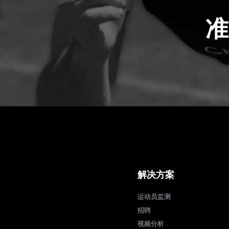
准
解决方案
运动员监测
招聘
视频分析