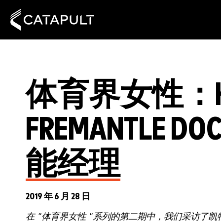
体育界女性：KAT
FREMANTLE DO
能经理
2019 年 6 月 28 日
在 "体育界女性 "系列的第二期中，我们采访了凯特-