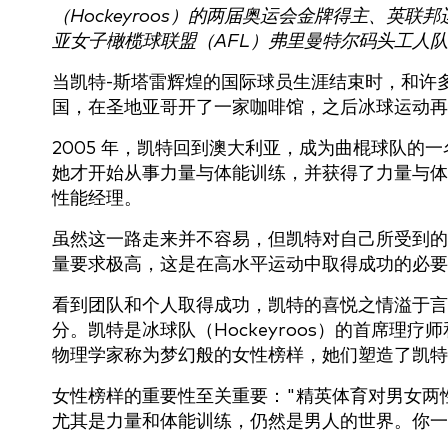
（Hockeyroos）的两届奥运会金牌得主、英
亚女子橄榄球联盟（AFL）弗里曼特尔码头工人队（Fr
当凯特-斯塔雷辉煌的国际球员生涯结束时，和许
国，在圣地亚哥开了一家咖啡馆，之后冰球运动再
2005 年，凯特回到澳大利亚，成为曲棍球队的一
她才开始从事力量与体能训练，并获得了力量与
性能经理。
虽然这一路走来并不容易，但凯特对自己所受到的
量要求极高，这是在高水平运动中取得成功的必要
看到团队和个人取得成功，凯特的喜悦之情溢于言
分。凯特是冰球队（Hockeyroos）的首席理疗
物理学家称为梦幻般的女性榜样，她们塑造了凯特
女性榜样的重要性至关重要："精英体育对男女两
尤其是力量和体能训练，仍然是男人的世界。你一