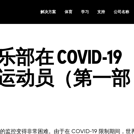
解决方案
体育
学习
支持
公司名称
在 COVID-19
运动员（第一部
控变得非常困难。由于在 COVID-19 限制期间，世