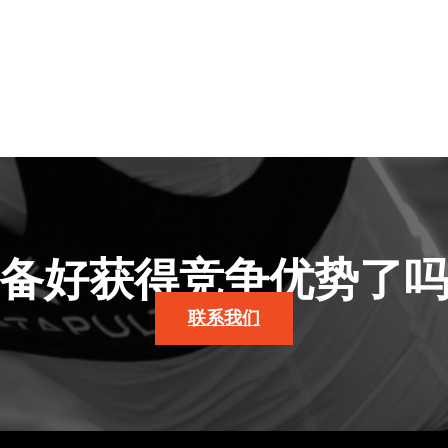
备好获得竞争优势了
联系我们