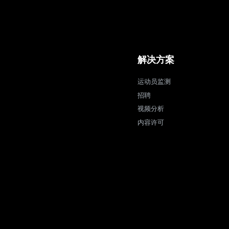
解决方案
运动员监测
招聘
视频分析
内容许可