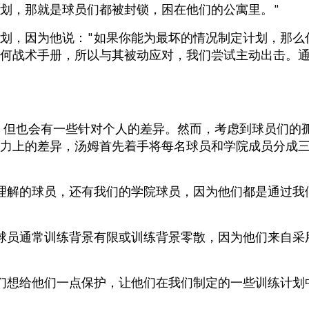
划，那就是球员们都被封锁，困在他们的公寓里。"
划，因为他说："如果你能为最坏的情况制定计划，那么
何战术手册，所以与其被动应对，我们尝试主动出击。
，但也会有一些针对个人的差异。然而，考虑到球员们的
力上的差异，汤姆首先着手将每名球员和学院成员分成
理解的球员，还有我们的学院球员，因为他们都是通过我
球员通常训练背景有限或训练背景零散，因为他们来自采
们想给他们一点保护，让他们在我们制定的一些训练计划