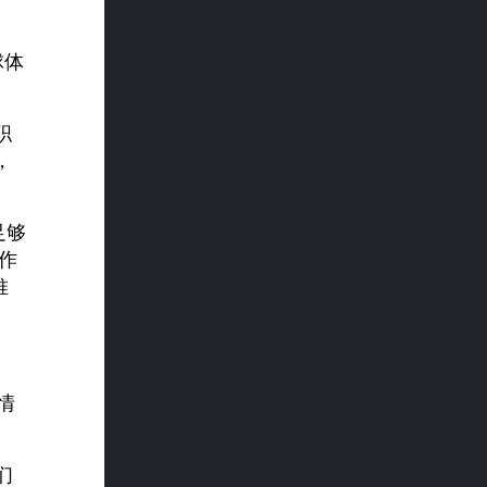
球体
职
，
足够
作
推
情
们