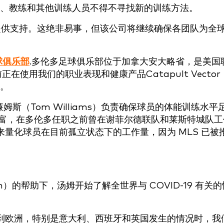
、教练和其他训练人员不得不寻找新的训练方法。
个团队提供支持。这绝非易事，但该公司将继续确保各团队为全
球俱乐部
.多伦多足球俱乐部位于加拿大安大略省，是美国
使用我们的职业表现和健康产品Catapult Vector
。
斯（Tom Williams）负责确保球员的体能训练水平
丰富，在多伦多任职之前曾在谢菲尔德联队和莱斯特城队工
来量化球员在目前孤立状态下的工作量，因为 MLS 已被
ton）的帮助下，汤姆开始了解全世界与 COVID-19 有关的
到欧洲，特别是意大利、西班牙和英国发生的情况时，我