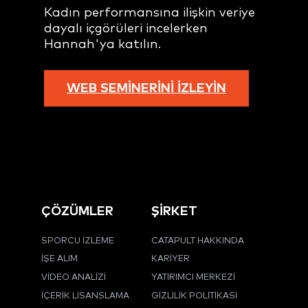
Kadın performansına ilişkin veriye
dayalı içgörüleri incelerken
Hannah'ya katılın.
WEB SEMINERINI İZLEYIN
ÇÖZÜMLER
ŞİRKET
SPORCU İZLEME
CATAPULT HAKKINDA
İŞE ALIM
KARIYER
VIDEO ANALIZI
YATIRIMCI MERKEZI
İÇERIK LISANSLAMA
GIZLILIK POLITIKASI