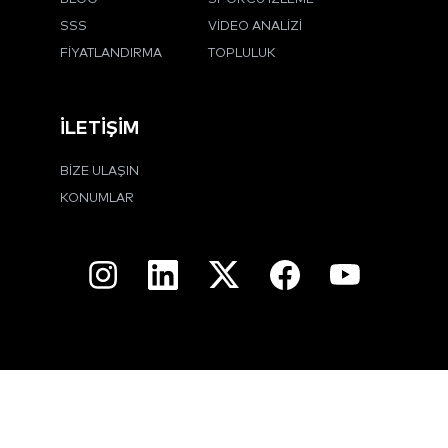
SSS
VIDEO ANALIZI
FIYATLANDIRMA
TOPLULUK
İLETIŞIM
BIZE ULAŞIN
KONUMLAR