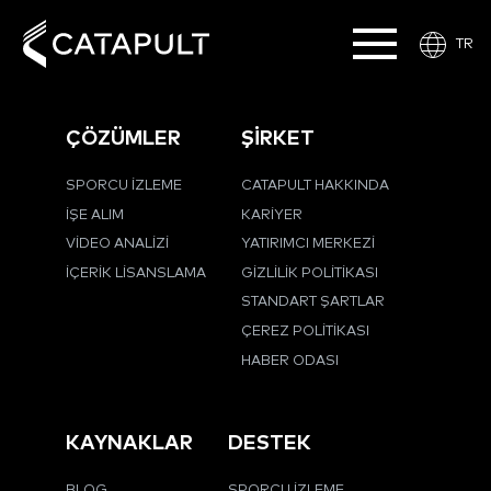
TR
ÇÖZÜMLER
ŞİRKET
SPORCU İZLEME
CATAPULT HAKKINDA
İŞE ALIM
KARIYER
VIDEO ANALIZI
YATIRIMCI MERKEZI
İÇERIK LISANSLAMA
GIZLILIK POLITIKASI
STANDART ŞARTLAR
ÇEREZ POLITIKASI
HABER ODASI
KAYNAKLAR
DESTEK
BLOG
SPORCU İZLEME