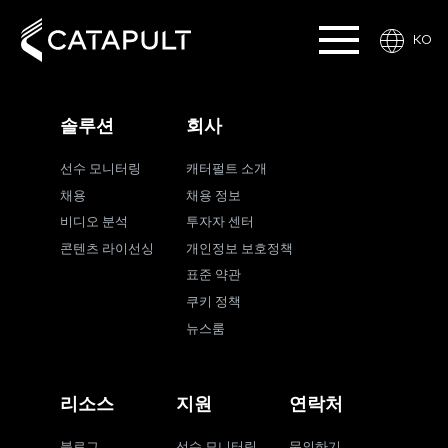
KO
솔루션
회사
선수 모니터링
캐터펄트 소개
채용
채용 정보
비디오 분석
투자자 센터
콘텐츠 라이선싱
개인정보 보호정책
표준 약관
쿠키 정책
뉴스룸
리소스
지원
연락처
블로그
선수 모니터링
문의하기